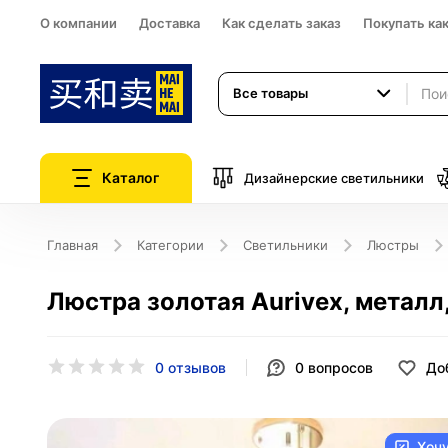
О компании
Доставка
Как сделать заказ
Покупать ка
Все товары
Каталог
Дизайнерские светильники
Главная
Категории
Светильники
Люстры
Люстра золотая Aurivex, металл,
0 отзывов
0
вопросов
До
Хоч