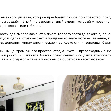
временного дизайна, которое преобразит любое пространство, при
6 см создаёт лёгкий, но выразительный акцент, который мгновенно
я, столовая или кабинет.
сти для выбора ламп: от мягкого тёплого света до яркого дневно
тус изделия, отражая свет и придавая комнате уютное свечение, к
ры, дополнит минималистические и арт-деко стили, воплощая бала
ьным центром вашего пространства, Aurivex — превосходный выбор 
гкой роскоши. Закажите Aurivex прямо сейчас и создайте атмосферу
 связи и с удовольствием поможем разобраться во всех нюансах.