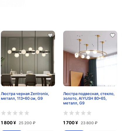
Люстра черная Zentronix,
Люстра подвесная, стекло,
металл, 113*60 см, G9
золото, AIYUSH 80*65,
металл, G9
1 800 ¥
1 700 ¥
25 200 ₽
23 800 ₽