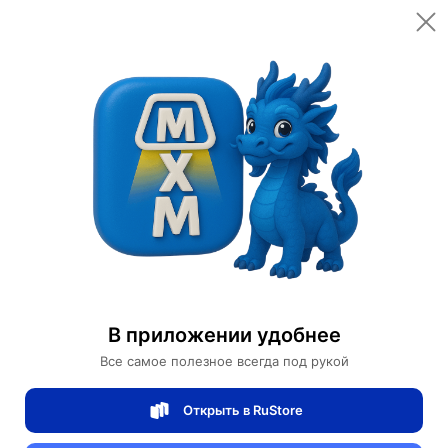
Открыть в приложении
Открыть
Главная
Категории
Мебель для дома и офиса
Мебель для сада и дачи
Садовые шезлонги для дачи
Шезлонг из ротанга Music Valley
Шезлонг из ротанга Music Valley
В приложении удобнее
Все самое полезное всегда под рукой
0 отзывов
0
Открыть в RuStore
Магазин Ephdarren