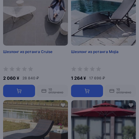
Шезлонг из ротанга Cruise
Шезлонг из ротанга Mojia
2 060 ¥
1 264 ¥
28 840 ₽
17 696 ₽
10
10
оплачено
оплачено