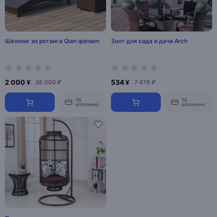
Шезлонг из ротанга Qian qiansen
Зонт для сада и дачи Arch
2 000 ¥
534 ¥
28 000 ₽
7 476 ₽
10
10
оплачено
оплачено