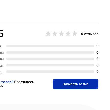
5
0 отзывов
д
0
зды
0
зды
0
ды
0
да
0
и товар?
Поделитесь
Написать отзыв
ем