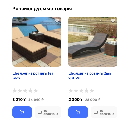
Рекомендуемые товары
Шезлонг из ротанга Tea
Шезлонг из ротанга Qian
table
qiansen
3 210 ¥
2 000 ¥
44 940 ₽
28 000 ₽
10
10
оплачено
оплачено