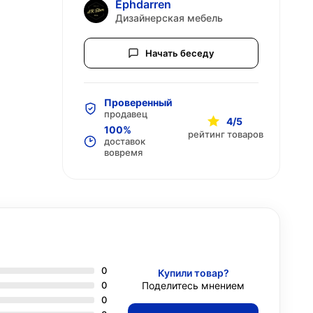
Ephdarren
Дизайнерская мебель
Начать беседу
Проверенный
продавец
4/5
100%
рейтинг товаров
доставок
вовремя
0
Купили товар?
0
Поделитесь мнением
0