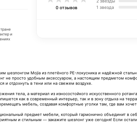
2 звезды
1 звезда
0 отзывов
стране
актер и
дениях
им шезлонгом Mojia из плетёного PE-локусника и надёжной стальн
онг не просто удобным аксессуаром, а настоящим предметом комфо
я и отдохнуть в тени или на свежем воздухе.
жения тела, а материал из износостойкого искусственного ротанга
пишется как в современный интерьер, так и в зону отдыха на терра
перемещать мебель, создавая комфортные уголки там, где вам хочет
кциональный предмет мебели, который гармонично объединит в себ
иятным и стильным — закажите шезлонг уже сегодня! Если осталис