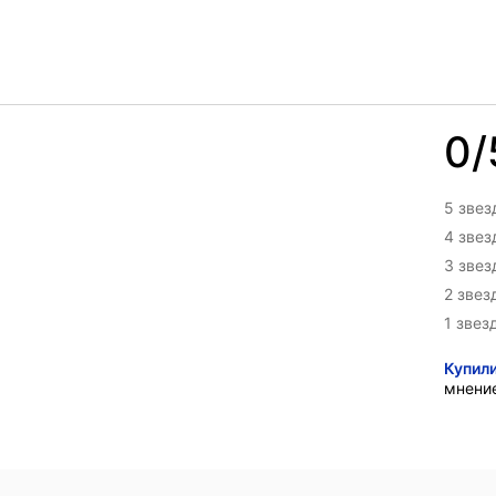
0/
5 звез
4 зве
3 зве
2 звез
1 звез
Купил
мнени