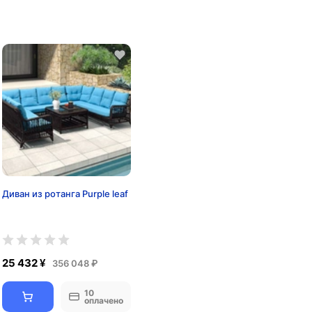
Диван из ротанга Purple leaf
25 432 ¥
356 048 ₽
10
оплачено