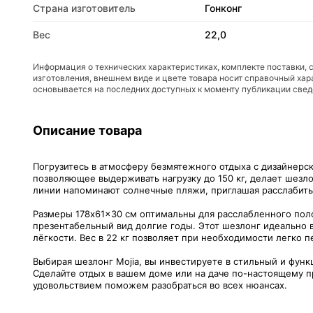
Страна изготовитель
Гонконг
Вес
22,0
Информация о технических характеристиках, комплекте поставки, 
изготовления, внешнем виде и цвете товара носит справочный хар
основывается на последних доступных к моменту публикации све
Описание товара
Погрузитесь в атмосферу безмятежного отдыха с дизайнерск
позволяющее выдерживать нагрузку до 150 кг, делает шезл
линии напоминают солнечные пляжи, приглашая расслабитьс
Размеры 178x61x30 см оптимальны для расслабленного поло
презентабельный вид долгие годы. Этот шезлонг идеально в
лёгкости. Вес в 22 кг позволяет при необходимости легко 
Выбирая шезлонг Mojia, вы инвестируете в стильный и фун
Сделайте отдых в вашем доме или на даче по-настоящему пр
удовольствием поможем разобраться во всех нюансах.