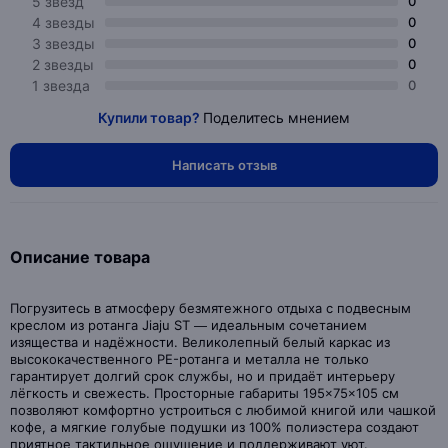
5 звезд
0
4 звезды
0
3 звезды
0
2 звезды
0
1 звезда
0
Купили товар?
Поделитесь мнением
Написать отзыв
Описание товара
Погрузитесь в атмосферу безмятежного отдыха с подвесным
креслом из ротанга Jiaju ST — идеальным сочетанием
изящества и надёжности. Великолепный белый каркас из
высококачественного PE-ротанга и металла не только
гарантирует долгий срок службы, но и придаёт интерьеру
лёгкость и свежесть. Просторные габариты 195×75×105 см
позволяют комфортно устроиться с любимой книгой или чашкой
кофе, а мягкие голубые подушки из 100% полиэстера создают
приятное тактильное ощущение и поддерживают уют.