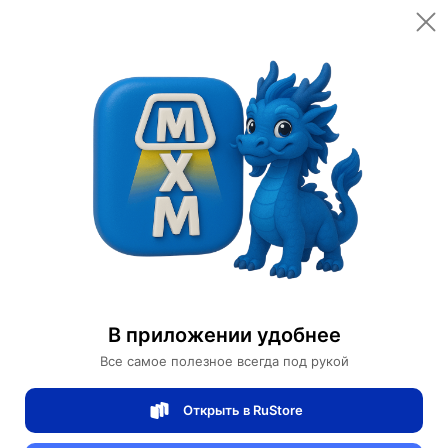
Открыть в приложении
Открыть
Главная
Категории
Мебель для дома и офиса
Подвесные кресла
Подвесное кресло из ротанга Jiaju ST
Подвесное кресло из ротанга Jiaju ST
В приложении удобнее
0 отзывов
0
Все самое полезное всегда под рукой
Магазин Ephdarren
Открыть в RuStore
Артикул:
MXM3355069367