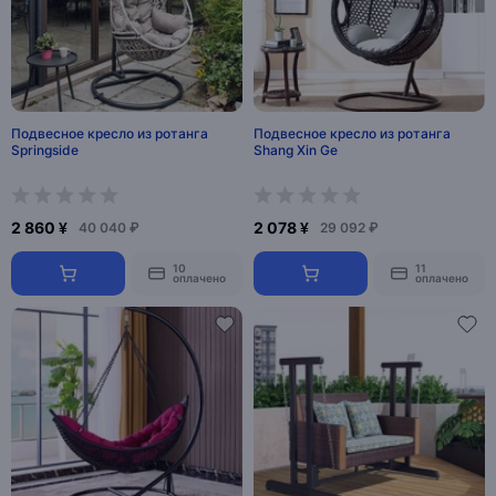
Подвесное кресло из ротанга
Подвесное кресло из ротанга
Springside
Shang Xin Ge
2 860 ¥
2 078 ¥
40 040 ₽
29 092 ₽
10
11
оплачено
оплачено