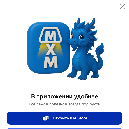
Главная
Помощь
Уведомление о скидке в личном кабинете
Мои заказы
Возврат и отмена
Доставка
Оплата
Това
Вернуться назад
В приложении удобнее
Все самое полезное всегда под рукой
Уведомление о скидке в личном кабинете
Открыть в RuStore
Предоставленую индивидуальную скидку от магазина Вы
можете увидеть у себя в личном кабинете, в разделе: