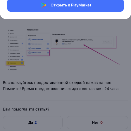
Открыть в PlayMarket
Уведомления →
Одобренные скидки
Воспользуйтесь предоставленной скидкой нажав на нее.
Помните! Время предоставления скидки составляет 24 часа.
Вам помогла эта статья?
Да
2
Нет
0