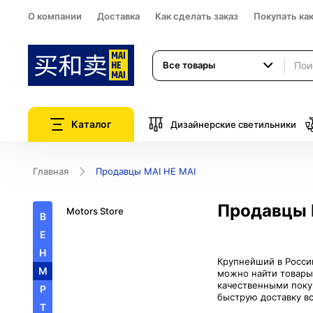
О компании
Доставка
Как сделать заказ
Покупать ка
Все товары
Каталог
Дизайнерские светильники
Главная
Продавцы MAI HE MAI
Продавцы 
Motors Store
B
E
H
Крупнейший в России
M
можно найти товары
качественными поку
P
T