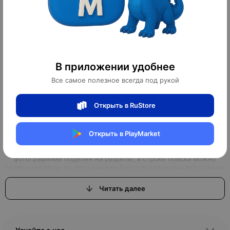
Товаров не найдено
Огромный каталог дизайнерских светильников и
высокое качество
В приложении удобнее
Все самое полезное всегда под рукой
Крупнейший в России интернет-магазин MAI HE MAI по продаже
всего необходимого для квартир и загородных домов, работает
с 2011 года. Здесь можно найти товары на любой вкус по
Открыть в RuStore
доступным ценам. Широкий, регулярно обновляющийся
ассортимент, подарит возможность наслаждаться
качественными покупками, не выходя из дома. Мы предлагаем
покупателям большой выбор дизайнерской мебели,
Открыть в PlayMarket
светильников, бра, торшеров, быструю доставку всего
необходимого. Удобный онлайн-каталог с качественными
фотографиями поделён на разделы, в строке поиска можно
задать критерии, по которым вам будут предложены актуальные
варианты товаров нашего магазина.Интернет-магазин, где вы
можете найти всё, что ищете
Читать далее
Вы задумали начать ремонт или просто обновить дизайн
квартиры, но вам для этого не хватало качественной, красивой,
с дизайнерской изюминкой, мебели или торшеров, бра и
светильников? Интернет–магазин MAI HE MAI - это выгодные