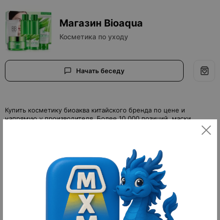
Магазин Bioaqua
Косметика по уходу
Начать беседу
Купить косметику биоаква китайского бренда по цене и
напрямую у производителя. Более 10.000 позиций, маски,
крема, сыворотки, патчи, крема для лица и другая продукция.
Не нашли нужный товар? - напишите нам в чат.
Все товары Bioaqua
Фильтры
По популярности