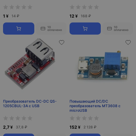
1 ¥
12 ¥
14 ₽
168 ₽
10
10
оплачено
оплачено
Преобразователь DC-DC QS-
Повышающий DC/DC
1205CBUL-3A c USB
преобразователь MT3608 с
microUSB
2,7 ¥
152 ¥
37,8 ₽
2 128 ₽