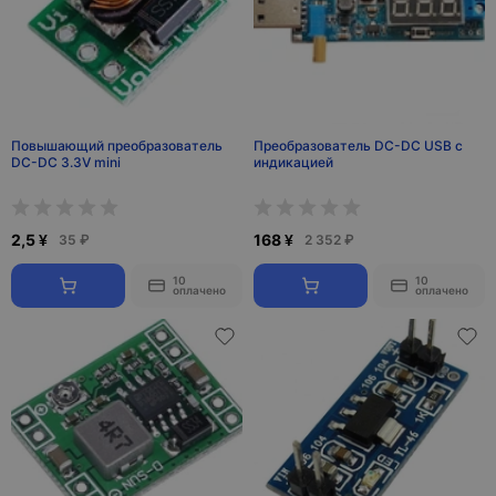
Повышающий преобразователь
Преобразователь DC-DC USB с
DC-DC 3.3V mini
индикацией
2,5 ¥
168 ¥
35 ₽
2 352 ₽
10
10
оплачено
оплачено