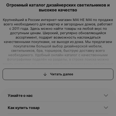
Огромный каталог дизайнерских светильников и
высокое качество
Крупнейший в России интернет-магазин MAI HE MAI по продаже
всего необходимого для квартир и загородных домов, работает
с 2011 года. Здесь можно найти товары на любой вкус по
доступным ценам. Широкий, регулярно обновляющийся
ассортимент, подарит возможность наслаждаться
качественными покупками, не выходя из дома. Мы предлагаем
покупателям большой выбор дизайнерской мебели,
светильников, бра, торшеров, быструю доставку всего
необходимого. Удобный онлайн-каталог с качественными
фотографиями поделён на разделы, в строке поиска можно
задать критерии, по которым вам будут предложены актуальные
варианты товаров нашего магазина.Интернет-магазин, где вы
можете найти всё, что ищете
Читать далее
Вы задумали начать ремонт или просто обновить дизайн
квартиры, но вам для этого не хватало качественной, красивой,
с дизайнерской изюминкой, мебели или торшеров, бра и
светильников? Интернет–магазин MAI HE MAI - это выгодные
Узнайте о нас
предложения, которые смогут удовлетворить самые
притязательные запросы, как именитых дизайнеров, так и
простых обывателей, решивших сделать свой дом
Как купить товар
неповторимым. Дизайнерские светильники купить любых
размеров, форм и цветов подойдут для применения во всех