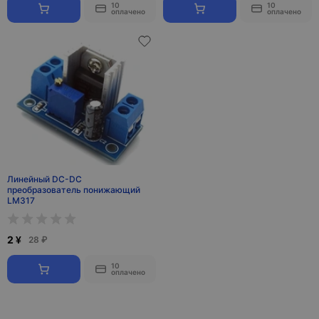
10
10
оплачено
оплачено
Линейный DC-DC
преобразователь понижающий
LM317
2 ¥
28 ₽
10
оплачено