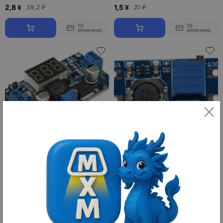
2,8 ¥
1,5 ¥
39,2 ₽
21 ₽
10
10
оплачено
оплачено
Преобразователь DC-DC LM2596
Преобразователь повышающий
DC-DC MT3608
12 ¥
154 ¥
168 ₽
2 156 ₽
10
10
оплачено
оплачено