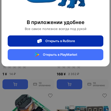
В приложении удобнее
Все самое полезное всегда под рукой
Открыть в RuStore
Преобразователь DC-DC 3.3V 5V
Преобразователь DC-DC XL6019
Открыть в PlayMarket
12V
5A
1 ¥
168 ¥
14 ₽
2 352 ₽
10
10
оплачено
оплачено