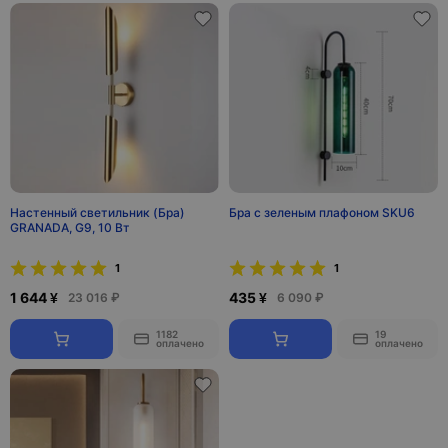
Настенный светильник (Бра)
Бра с зеленым плафоном SKU6
GRANADA, G9, 10 Вт
1
1
1 644 ¥
435 ¥
23 016 ₽
6 090 ₽
1182
19
оплачено
оплачено