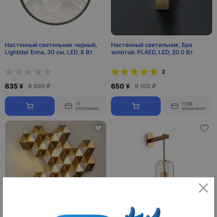
Настенный светильник черный,
Настенный светильник, Бра
Lightstar Enna, 30 см, LED, 8 Вт
золотой. PLAED, LED, 20.0 Вт
2
635 ¥
650 ¥
8 890 ₽
9 100 ₽
11
1158
оплачено
оплачено