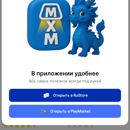
Настенный светильник Sconce,
Настенный светильник
92*78 см, золотой, LED
Perforation, латунь, E14, 10 Вт
2 120 ¥
1 200 ¥
29 680 ₽
16 800 ₽
114
13
оплачено
оплачено
В приложении удобнее
Все самое полезное всегда под рукой
Открыть в RuStore
Настенный светильник - Бра
Настенный светильник MAI HE MAI
Открыть в PlayMarket
DOTS BIG WALL, черный, LED, 18
бронза, 97*25 см. TOP BRASS PILL
Вт, 6 ламп
- cветильник настенный бра, LED,
12 Вт
1