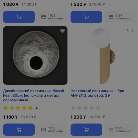
1 020 ¥
1 500 ¥
14 280 ₽
21 000 ₽
1103
1187
оплачено
оплачено
Дизайнерский светильник белый
Настенный светильник - Бра
Fear, 50см, led, смола и металл,
ANHENG, золотой, G9
современный
4
1 180 ¥
1 200 ¥
16 520 ₽
16 800 ₽
1115
1121
оплачено
оплачено