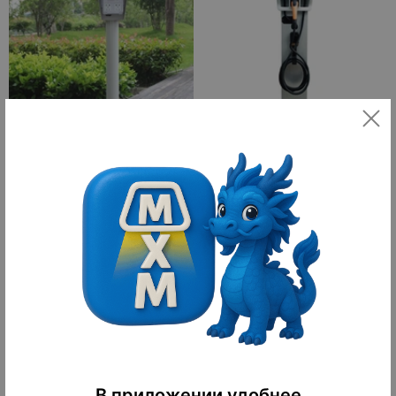
Зарядная Станция 800 W
Зарядная Станция Jsowell 7kw32a
1,970 ¥
4,180 ¥
27,580 ₽
58,520 ₽
10
10
оплачено
оплачено
В приложении удобнее