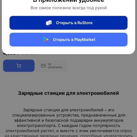
Все самое полезное всегда под рукой
Открыть в RuStore
Зарядная Станция Jsowell S2
7kw32a
Открыть в PlayMarket
4,050 ¥
56,700 ₽
10
оплачено
Зарядные станции для электромобилей
Зарядные станции для электромобилей – это
специализированные устройства, предназначенные для
эффективной и безопасной подзарядки аккумуляторов
электротранспорта. С каждым годом популярность
электромобилей растет, и вместе с этим увеличивается спрос
на качественные зарядные решения, способные удовлетворить