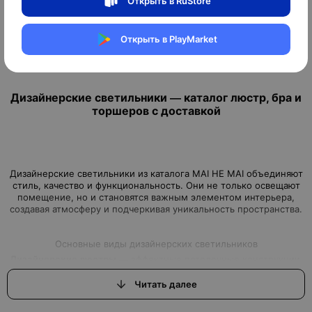
Открыть в RuStore
183
оплачено
Открыть в PlayMarket
1
2
3
Дизайнерские светильники — каталог люстр, бра и
торшеров с доставкой
Дизайнерские светильники из каталога MAI HE MAI объединяют
стиль, качество и функциональность. Они не только освещают
помещение, но и становятся важным элементом интерьера,
создавая атмосферу и подчеркивая уникальность пространства.
Основные виды дизайнерских светильников
Дизайнерские люстры
— эффектные потолочные конструкции,
подходящие для гостиной, столовой или офиса. Создают
центральный акцент и подчеркивают стиль интерьера.
Читать далее
Дизайнерские бра
— настенные светильники для локального
освещения коридоров, спален или рабочих зон. Практичность
сочетается с декоративной составляющей.