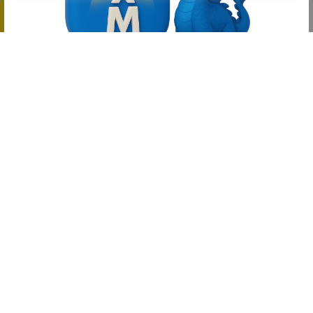
Каталог
登陆
订单
购物车
Главная
В приложении удобнее
Все самое полезное всегда под рукой
Открыть в RuStore
Открыть в PlayMarket