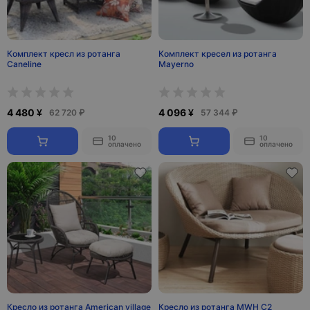
Комплект кресл из ротанга
Комплект кресел из ротанга
Сaneline
Mayerno
4 480 ¥
4 096 ¥
62 720 ₽
57 344 ₽
10
10
оплачено
оплачено
Кресло из ротанга American village
Кресло из ротанга MWH С2