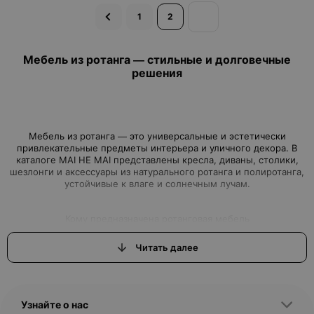
1
2
Мебель из ротанга — стильные и долговечные
решения
Мебель из ротанга — это универсальные и эстетически
привлекательные предметы интерьера и уличного декора. В
каталоге MAI HE MAI представлены кресла, диваны, столики,
шезлонги и аксессуары из натурального ротанга и полиротанга,
устойчивые к влаге и солнечным лучам.
Кому предназначена ротанговая мебель
Мебель из ротанга подходит для людей, ценящих стиль,
Читать далее
экологичность и практичность. Она востребована для террас,
садов, веранд, гостиных, офисов, кафе и ресторанов, где важно
сочетать комфорт и эстетичность.
Узнайте о нас
Виды и подвиды мебели из ротанга