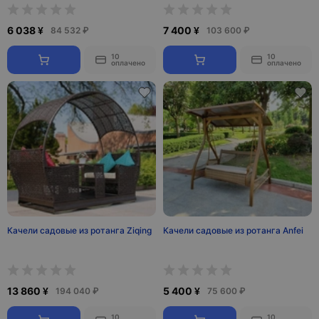
6 038 ¥
7 400 ¥
84 532 ₽
103 600 ₽
10
10
оплачено
оплачено
Качели садовые из ротанга Ziqing
Качели садовые из ротанга Anfei
13 860 ¥
5 400 ¥
194 040 ₽
75 600 ₽
10
10