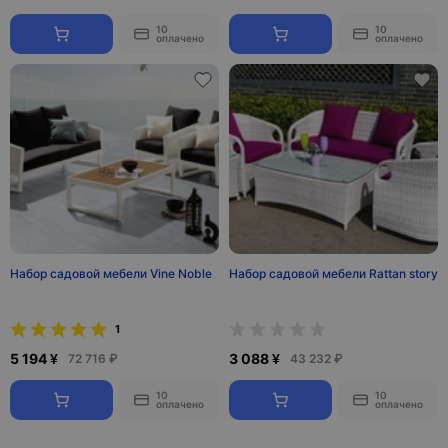
10
10
оплачено
оплачено
Набор садовой мебели Vine Noble
Набор садовой мебели Rattan story
1
5 194 ¥
3 088 ¥
72 716 ₽
43 232 ₽
10
10
оплачено
оплачено