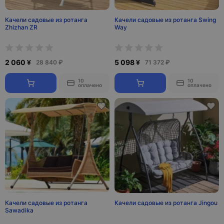
Качели садовые из ротанга
Качели садовые из ротанга Swing
Zhizhan ZR
Way
2 060 ¥
5 098 ¥
28 840 ₽
71 372 ₽
10
10
оплачено
оплачено
Качели садовые из ротанга
Качели садовые из ротанга Jingou
Sawadika