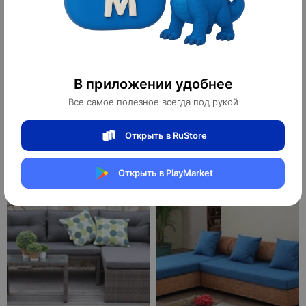
Диван из ротанга Quaker
Диван из ротанга Way Nor
В приложении удобнее
Все самое полезное всегда под рукой
Открыть в RuStore
3 700 ¥
3 378 ¥
51 800 ₽
47 292 ₽
10
10
оплачено
оплачено
Открыть в PlayMarket