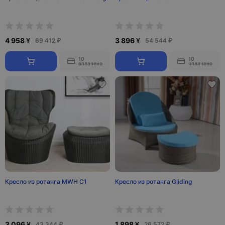
4 958 ¥
3 896 ¥
69 412 ₽
54 544 ₽
10
10
оплачено
оплачено
Кресло из ротанга MWH С1
Кресло из ротанга Gliding
3 096 ¥
1 898 ¥
43 344 ₽
26 572 ₽