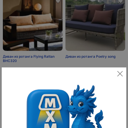
Диван из ротанга Flying Rattan
Диван из ротанга Poetry song
BHC320
4 476 ¥
3 860 ¥
62 664 ₽
54 040 ₽
10
10
оплачено
оплачено