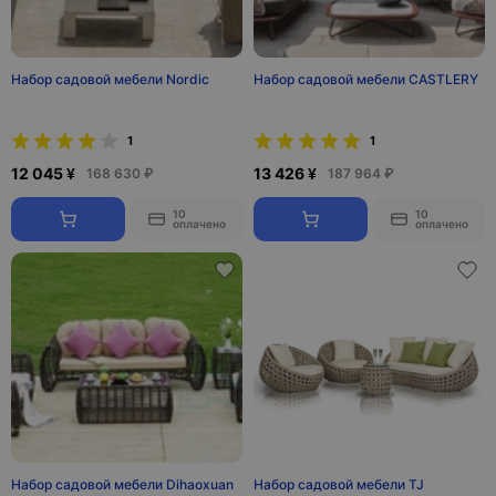
Набор садовой мебели Nordic
Набор садовой мебели CASTLERY
1
1
12 045 ¥
13 426 ¥
168 630 ₽
187 964 ₽
10
10
оплачено
оплачено
Набор садовой мебели Dihaoxuan
Набор садовой мебели TJ