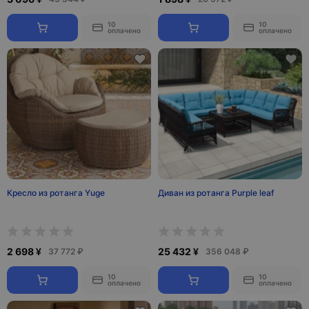
10
10
оплачено
оплачено
Кресло из ротанга Yuge
Диван из ротанга Purple leaf
2 698 ¥
25 432 ¥
37 772 ₽
356 048 ₽
10
10
оплачено
оплачено