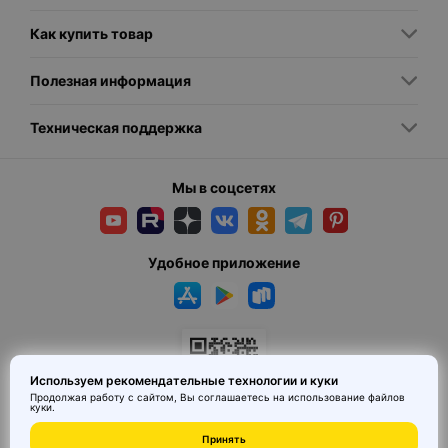
Кресла и стулья
— с мягкими подушками или без них, для
отдыха и работы;
Как купить товар
Диваны и софы
— модульные или цельные, для гостиной или
зоны отдыха;
Полезная информация
Столы
— кофейные, обеденные, журнальные, с деревянной или
стеклянной столешницей;
Шезлонги и лежаки
— для отдыха на открытом воздухе;
Техническая поддержка
Шкафы, комоды и этажерки
— функциональные и
декоративные элементы.
Мы в соцсетях
Ключевые характеристики
Прочность и долговечность: натуральный и искусственный
ротанг сохраняет форму и служит долгие годы;
Легкость и мобильность: изделия легко перемещать;
Удобное приложение
Экологичность: натуральные материалы безопасны для
здоровья;
Устойчивость к внешним условиям: полиротанг выдерживает
влагу и ультрафиолет;
Эстетика: естественная текстура и разнообразие плетений
гармонируют с интерьером.
Используем рекомендательные технологии и куки
Продолжая работу с сайтом, Вы соглашаетесь на использование
файлов
куки
.
Преимущества использования ротанговой мебели
Создание уютной и гармоничной атмосферы;
© 2026 MAI HE MAI. Маркетплейс дизайнерских товаров со всего
Принять