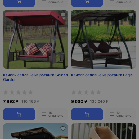
оплачено
оплачено
Качели садовые из ротанга Golden
Качели садовые из ротанга Fagle
Garden
7 892 ¥
9 660 ¥
110 488 ₽
135 240 ₽
10
12
оплачено
оплачено