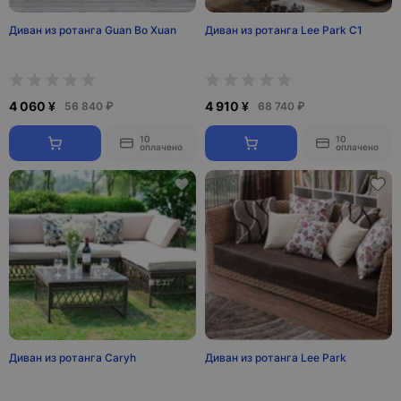
Диван из ротанга Guan Bo Xuan
Диван из ротанга Lee Park C1
4 060 ¥
4 910 ¥
56 840 ₽
68 740 ₽
10
10
оплачено
оплачено
Диван из ротанга Caryh
Диван из ротанга Lee Park