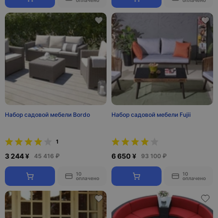
оплачено
оплачено
Набор садовой мебели Bordo
Набор садовой мебели Fujii
1
3 244 ¥
6 650 ¥
45 416 ₽
93 100 ₽
10
10
оплачено
оплачено