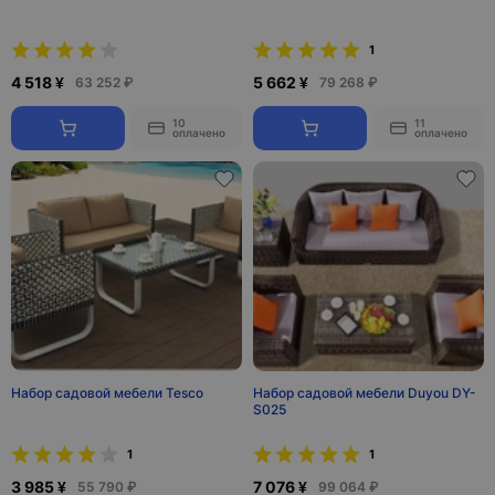
1
4 518 ¥
5 662 ¥
63 252 ₽
79 268 ₽
10
11
оплачено
оплачено
Набор садовой мебели Tesco
Набор садовой мебели Duyou DY-
S025
1
1
3 985 ¥
7 076 ¥
55 790 ₽
99 064 ₽