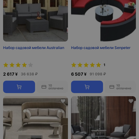
Набор садовой мебели Australian
Набор садовой мебели Senpeter
1
2 617 ¥
6 507 ¥
36 638 ₽
91 098 ₽
10
10
оплачено
оплачено