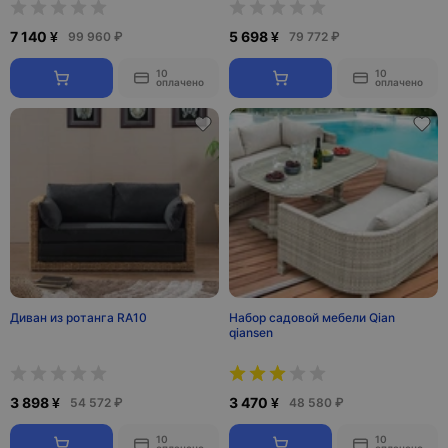
7 140 ¥
5 698 ¥
99 960 ₽
79 772 ₽
10
10
оплачено
оплачено
Диван из ротанга RA10
Набор садовой мебели Qian
qiansen
3 898 ¥
3 470 ¥
54 572 ₽
48 580 ₽
10
10