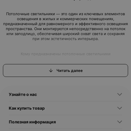
Потолочные светильники — это один из ключевых элементов
освещения в жилых и коммерческих помещениях,
предназначенный для равномерного и эффективного освещения
пространства. Они монтируются непосредственно на потолок
или заподлицо, обеспечивая широкий охват света и сохраняя
Потолочные светильники актуальны для широкого круга
пользователей: от владельцев квартир и загородных домов до
Читать далее
офисных и торговых помещений. Они востребованы как в
жилых комнатах, так и в коридорах, кухнях, ванных комнатах,
офисах, учебных заведениях и общественных зданиях. Их
универсальность и разнообразие позволяют подобрать
оптимальный вариант для любого стиля и функциональных
Узнайте о нас
Как купить товар
Существует несколько основных типов потолочных
Полезная информация
светильников, различающихся по конструкции и способу