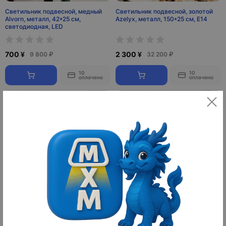
Светильник подвесной, медный
Светильник подвесной, золотой
Alvorn, металл, 42*25 см,
Azelyx, металл, 150*25 см, E14
светодиодная, LED
700 ¥
2 300 ¥
9 800 ₽
32 200 ₽
10
10
оплачено
оплачено
Светильник подвесной, медный,
Светильник подвесной, черный,
Eluvora, металл, 120*17 см,
Elevara, металл, 200*10 см,
светодиодная, LED
светодиодная, LED