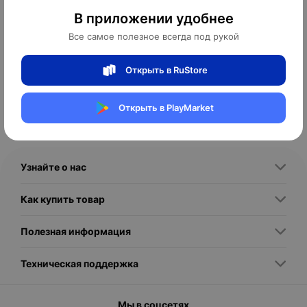
своем здоровье, внешнем виде и общем самочувствии. Она
охватывает широкий спектр средств и процедур, направленных
В приложении удобнее
на своевременное увлажнение, питание, очищение и
восстановление кожи тела, поддержание ее эластичности и
Все самое полезное всегда под рукой
здоровья. Данная категория актуальна как для мужчин, так и для
женщин всех возрастных групп, учитывая различия в типах кожи
Открыть в RuStore
Открыть в PlayMarket
Читать далее
1. **Увлажняющие и питательные кремы, лосьоны и масла** —
обеспечивают кожу необходимой влагой и полезными
микроэлементами, предотвращают сухость и шелушение. Их
Узнайте о нас
формулы могут содержать экстракты растений, витамины,
Как купить товар
2. **Средства для очищения** — гели, молочко, скрабы и
Полезная информация
пилинги, которые мягко удаляют загрязнения, отмершие клетки
и стимулируют обновление кожи. Важно подбирать средства с
учетом типа кожи: для чувствительной — с минимальным
Техническая поддержка
содержанием агрессивных веществ, для жирной — с глубоким
Мы в соцсетях