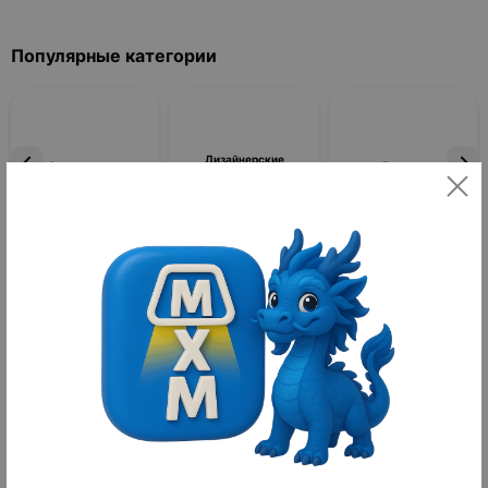
Популярные категории
Дизайнерские
Светильники
Люстры
светильники
Фильтры
По популярности
Товаров не найдено
Лечебная косметика
**Лечебная косметика: экспертный гид по выбору и