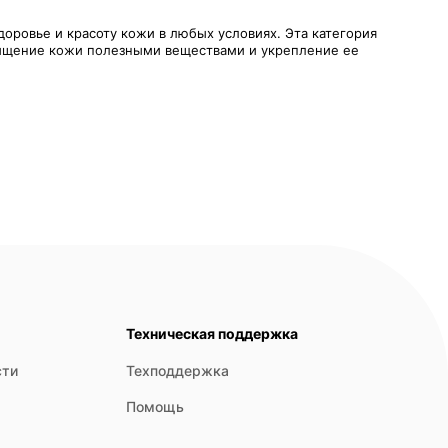
оровье и красоту кожи в любых условиях. Эта категория
асыщение кожи полезными веществами и укрепление ее
са, защищают от сухости и шелушений. Они могут содержать
на глубокое питание клеток кожи, восстановление
, натуральные масла, предназначенные для
Техническая поддержка
сти
Техподдержка
ны при воздействии сухого воздуха и климатических
Помощь