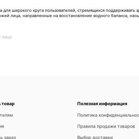
а для широкого круга пользователей, стремящихся поддерживать зд
кожей лица, направленные на восстановление водного баланса, н
ты, которые помогают удерживать влагу в верхних слоях эпидерми
ва с маслами, витаминами и экстрактами растений, направленные 
с активными веществами, такими как витамины (A, C, E), пептиды
ь товар
Полезная информация
ателям
Политика конфиденциально
ства для быстрой регидратации кожи в течение дня, особенно важ
ия
Правила продажи товаров
ь заказ
Выбор доставки