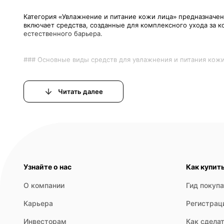
Категория «Увлажнение и питание кожи лица» предназначен
включает средства, созданные для комплексного ухода за 
1. **Увлажняющие кремы и лосьоны** – это базовые продук
Читать далее
2. **Питательные маски и бальзамы** – интенсивные средст
3. **Сыворотки и эссенции** – концентрированные формулы 
Узнайте о нас
Как купит
О компании
Гид покуп
4. **Термальная вода и увлажняющие спреи** – легкие сред
Карьера
Регистрац
Инвесторам
Как сделат