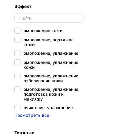
Эффект
экстракт османтуса
экстракт черники
омоложение кожи
омоложение, подтяжка
кожи
омоложение, увлажнение
омоложение, увлажнение
кожи
омоложение, увлажнение,
отбеливание кожи
омоложение, увлажнение,
подготовка кожи к
макияжу
очищение, увлажнение,
эффект матовой кожи
Посмотреть все
питание и увлажнение
клеток эпидермиса
Тип кожи
питание и увлажнение