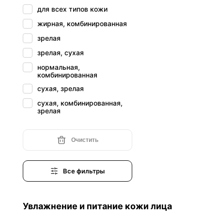
кожи
для всех типов кожи
питание, омоложение,
жирная, комбинированная
увлажнение
зрелая
увлажнение и омоложение
кожи
зрелая, сухая
увлажнение и омоложение
нормальная,
кожи лица
комбинированная
увлажнение и питание
сухая, зрелая
кожи лица
увлажнение кожи,
сухая, комбинированная,
выравнивание тона лица
зрелая
увлажнение кожи лица
увлажнение, отбеливание,
Очистить
омоложение
Улучшить тусклость
темнота и уберет пятна
Все фильтры
Увлажнение и питание кожи лица