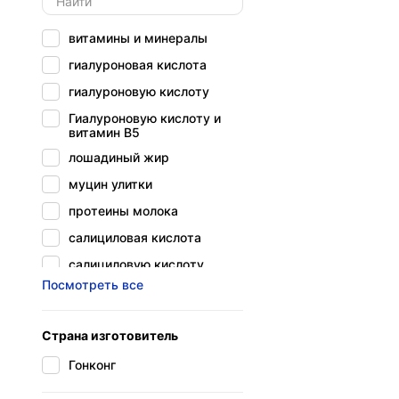
витамины и минералы
гиалуроновая кислота
гиалуроновую кислоту
Гиалуроновую кислоту и
витамин В5
лошадиный жир
муцин улитки
протеины молока
салициловая кислота
салициловую кислоту
Посмотреть все
Фильтрат Секреции Улитки
экстракт алоэ
Страна изготовитель
экстракт алоэ вера
Гонконг
экстракт красного граната
экстракт муцина улитки