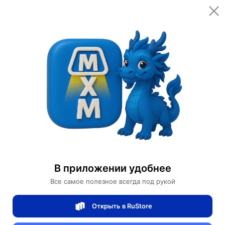
Открыть в приложении
Открыть
Главная
Категории
Автомобили и аксессуары
Электромобили
Электромобиль Baodao С1
Электромобиль Baodao С1
В приложении удобнее
0 отзывов
0
Все самое полезное всегда под рукой
Магазин Ephdarren
Открыть в RuStore
Артикул:
MXM0138884692