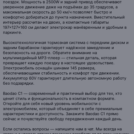
поездок. Мощность в 2500W и задний привод обеспечивают
уверенное движение даже на подъёмах до 35 градусов, а
максимальная скорость до 50 км/ч позволяет быстро и
комфортно добираться до пункта назначения. Вместительный
интерьер рассчитан на двоих, а компактные габариты
197×127×160 см делают электрокар манёвренным и удобным в
паркинге.
Высокотехнологичная тормозная система с передним диском и
задним барабаном гарантирует надёжное замедление и
безопасность на дороге. Обратите внимание на
мультимедийный MP3-плеер — стильная деталь, которая
превращает каждую поездку в настоящее удовольствие.
Электромобиль оснащён шинами 145 размера,
обеспечивающими стабильность и комфорт при движении.
Аккумулятор 60V гарантирует длительную автономную работу
без подзарядки.
Baodao С1 — современный и практичный выбор для тех, кто
ценит стиль и функциональность в компактном формате.
Откройте для себя новый уровень мобильности с
электромобилем, который объединяет в себе премиальные
характеристики и доступность. Закажите Baodao С1 прямо
сейчас и почувствуйте свободу передвижения каждый день.
Если остались вопросы — напишите нам в чат. Мы всегда на