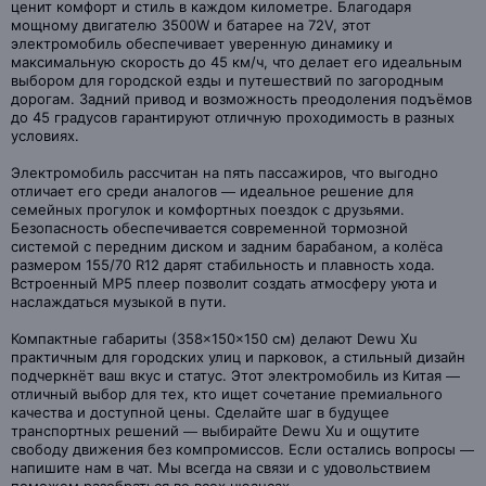
ценит комфорт и стиль в каждом километре. Благодаря
мощному двигателю 3500W и батарее на 72V, этот
электромобиль обеспечивает уверенную динамику и
максимальную скорость до 45 км/ч, что делает его идеальным
выбором для городской езды и путешествий по загородным
дорогам. Задний привод и возможность преодоления подъёмов
до 45 градусов гарантируют отличную проходимость в разных
условиях.
Электромобиль рассчитан на пять пассажиров, что выгодно
отличает его среди аналогов — идеальное решение для
семейных прогулок и комфортных поездок с друзьями.
Безопасность обеспечивается современной тормозной
системой с передним диском и задним барабаном, а колёса
размером 155/70 R12 дарят стабильность и плавность хода.
Встроенный MP5 плеер позволит создать атмосферу уюта и
наслаждаться музыкой в пути.
Компактные габариты (358×150×150 см) делают Dewu Xu
практичным для городских улиц и парковок, а стильный дизайн
подчеркнёт ваш вкус и статус. Этот электромобиль из Китая —
отличный выбор для тех, кто ищет сочетание премиального
качества и доступной цены. Сделайте шаг в будущее
транспортных решений — выбирайте Dewu Xu и ощутите
свободу движения без компромиссов. Если остались вопросы —
напишите нам в чат. Мы всегда на связи и с удовольствием