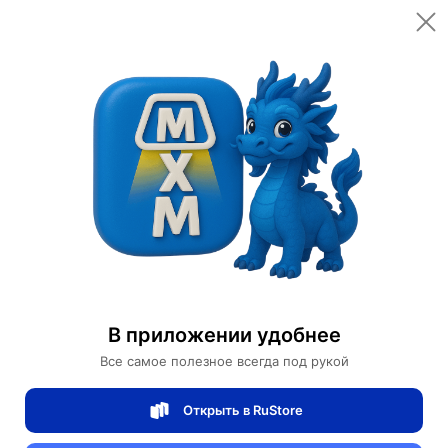
Открыть в приложении
Открыть
Главная
Категории
Автомобили и аксессуары
Электромобили
Электромобиль Dewu Xu
Электромобиль Dewu Xu
В приложении удобнее
0 отзывов
0
Все самое полезное всегда под рукой
Магазин Ephdarren
Открыть в RuStore
Артикул:
MXM5283983866