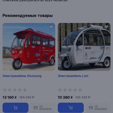
поможем разобраться во всех нюансах.
Рекомендуемые товары
Электромобиль Shunyang
Электромобиль Lion
13 160 ¥
10 380 ¥
184 240 ₽
145 320 ₽
10
10
оплачено
оплачено