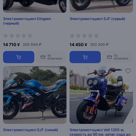
Электромотоцикл Dingsen
Электромотоцикл SJF (серый)
(черный)
14 710 ¥
14 450 ¥
205 940 ₽
202 300 ₽
10
10
оплачено
оплачено
Электромотоцикл SJF (синий)
Электромотоцикл Volt 1200 w,
скорость до 50 км, запас хода до