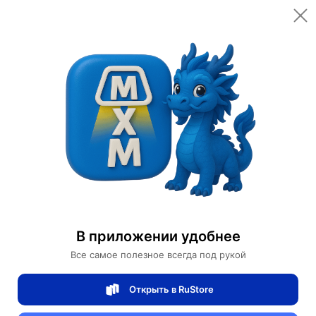
Открыть в приложении
Открыть
Главная
Категории
Автомобили и аксессуары
Электромотоцикл
Электромотоцикл Ма Jiesite
Электромотоцикл Ма Jiesite
В приложении удобнее
0 отзывов
0
Все самое полезное всегда под рукой
Магазин Ephdarren
Открыть в RuStore
Артикул:
MXM3127901040