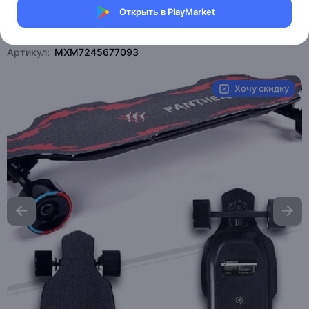
Открыть в PlayMarket
Магазин Ephdarren
Артикул:
MXM7245677093
Хочу скидку