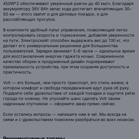
450W*2 обеспечивают уверенный разгон до 40 км/ч. Благодаря
аккумулятору 36V 8Ah запас хода достигает впечатляющих 30–
50 км — этого хватит и для деловых поездок, и для
расслабляющих прогулок.
В комплекте удобный пульт управления, позволяющий легко
контролировать скорость и торможение, добавляя уверенности
на пути. Электроскейт способен выдержать вес до 130 кг, что
делает его универсальным решением для большинства
пользователей. Зарядка занимает 5–6 часов — идеальное время
для восстановления энергии гаджета ночью. Современное
качество сборки и продуманный дизайн подчеркивают
премиальность устройства, при этом сохраняя доступность и
практичность.
Volt — это больше, чем просто транспорт, это стиль жизни, в
котором комфорт и свобода передвижения идут рука об руку.
Подарите себе удовольствие от каждой поездки и ощутите ритм
города по-новому. Не упускайте шанс сделать Volt своим
надежным спутником — оформите заказ прямо сейчас.
Если остались вопросы — напишите нам в чат. Мы всегда на
связи и с удовольствием поможем разобраться во всех нюансах.
Рекомендуемые товары