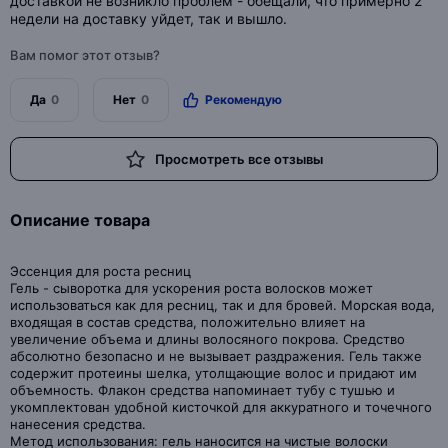
доставкой не возникло проблем - обещали, что примерно 2
недели на доставку уйдет, так и вышло.
Вам помог этот отзыв?
Да
0
Нет
0
Рекомендую
Просмотреть все отзывы
Описание товара
Эссенция для роста ресниц
Гель - сыворотка для ускорения роста волосков может
использоваться как для ресниц, так и для бровей. Морская вода,
входящая в состав средства, положительно влияет на
увеличение объема и длины волосяного покрова. Средство
абсолютно безопасно и не вызывает раздражения. Гель также
содержит протеины шелка, утолщающие волос и придают им
объемность. Флакон средства напоминает тубу с тушью и
укомплектован удобной кисточкой для аккуратного и точечного
нанесения средства.
Метод использования: гель наносится на чистые волоски