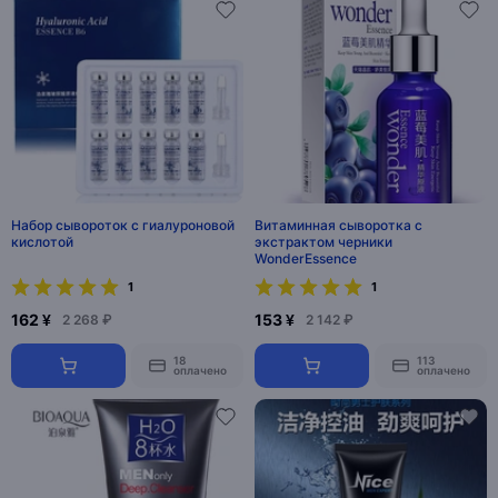
Набор сывороток с гиалуроновой
Витаминная сыворотка с
кислотой
экстрактом черники
WonderEssence
1
1
162 ¥
153 ¥
2 268 ₽
2 142 ₽
18
113
оплачено
оплачено