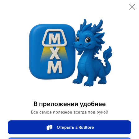
Открыть в приложении
Открыть
Главная
Категории
Товары для красоты
Эссенция
Эссенция для роста ресниц
Эссенция для роста ресниц
В приложении удобнее
1 отзывов
0
Все самое полезное всегда под рукой
Магазин Bioaqua
Открыть в RuStore
Артикул:
BQY9187