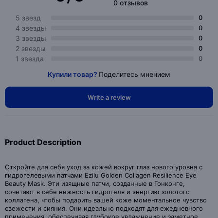
0 отзывов
5 звезд
0
4 звезды
0
3 звезды
0
2 звезды
0
1 звезда
0
Купили товар?
Поделитесь мнением
Write a review
Product Description
Откройте для себя уход за кожей вокруг глаз нового уровня с
гидрогелевыми патчами Ezilu Golden Collagen Resilience Eye
Beauty Mask. Эти изящные патчи, созданные в Гонконге,
сочетают в себе нежность гидрогеля и энергию золотого
коллагена, чтобы подарить вашей коже моментальное чувство
свежести и сияния. Они идеально подходят для ежедневного
применения, обеспечивая глубокое увлажнение и заметное