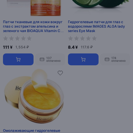
Патчи тканевые для кожи вокруг
Гидрогелевые патчи для глаз с
глаз с экстрактом апельсина и
водорослями IMAGES ALGA lady
зеленого чая BIOAQUA Vitamin C
series Eye Mask
Eye Mask
111 ¥
8.4 ¥
1,554 ₽
117.6 ₽
137
174
оплачено
оплачено
Омолаживающие гидрогелевые