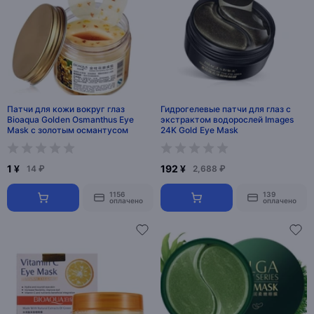
Патчи для кожи вокруг глаз
Гидрогелевые патчи для глаз с
Bioaqua Golden Osmanthus Eye
экстрактом водорослей Images
Mask с золотым османтусом
24K Gold Eye Mask
1 ¥
192 ¥
14 ₽
2,688 ₽
1156
139
оплачено
оплачено