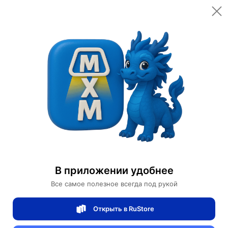
Bioaqua
Косметика по уходу
Start conversation
Проверенный
продавец
4/5
рейтинг товаров
100%
доставок вовремя
В приложении удобнее
Посмотрите теги товара
Все самое полезное всегда под рукой
#гидрогелевые патчи
#патчи для глаз
#EZilu патчи
#
Открыть в RuStore