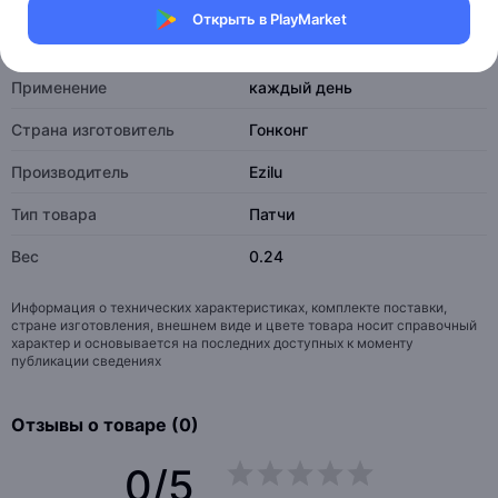
Открыть в PlayMarket
Характеристики
Применение
каждый день
Страна изготовитель
Гонконг
Производитель
Ezilu
Тип товара
Патчи
Вес
0.24
Информация о технических характеристиках, комплекте поставки,
стране изготовления, внешнем виде и цвете товара носит справочный
характер и основывается на последних доступных к моменту
публикации сведениях
Отзывы о товаре (0)
0/5