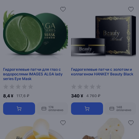
Гидрогелевые патчи для глаз с
Гидрогелевые патчи с золотом и
водорослями IMAGES ALGA lady
коллагеном HANKEY Beauty Black
series Eye Mask
8,4 ¥
340 ¥
117,6 ₽
4 760 ₽
174
148
оплачено
оплачено