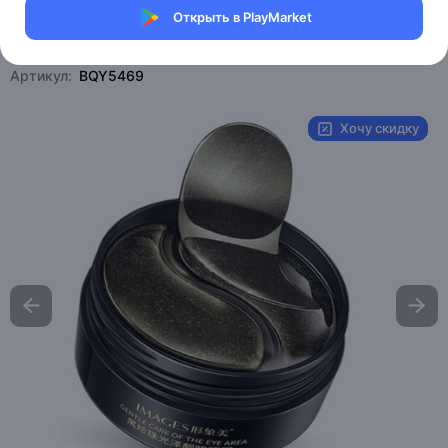
Открыть в PlayMarket
Магазин Bioaqua
Артикул:
BQY5469
Хочу скидку