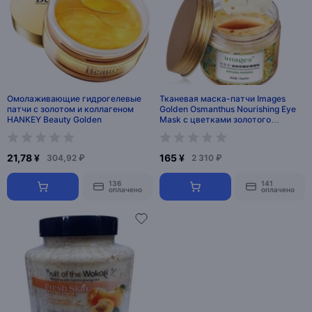
Омолаживающие гидрогелевые
Тканевая маска-патчи Images
патчи с золотом и коллагеном
Golden Osmanthus Nourishing Eye
HANKEY Beauty Golden
Mask с цветками золотого
османтуса
21,78 ¥
165 ¥
304,92 ₽
2 310 ₽
136
141
оплачено
оплачено