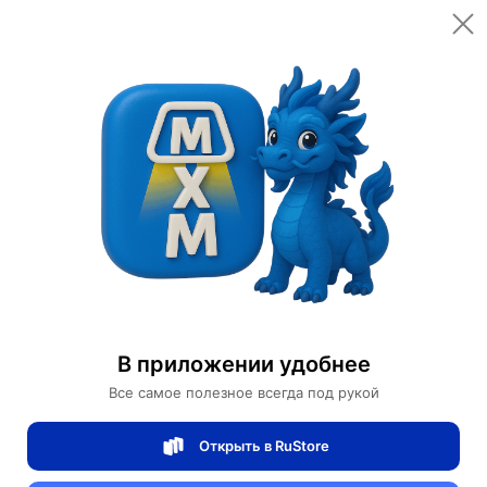
Открыть в приложении
Открыть
Главная
Категории
Спортивные товары
Велоспорт
Велосипеды
Горный Велосипед BENSHI
Горный Велосипед BENSHI
В приложении удобнее
0 отзывов
0
Все самое полезное всегда под рукой
Магазин Motors Store
Открыть в RuStore
Артикул:
BENSHI-915