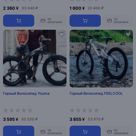
2 360 ¥
1 600 ¥
33 040 ₽
22 400 ₽
10
10
оплачено
оплачено
Горный Велосипед Youma
Горный Велосипед FEELCOOL
3 595 ¥
3 855 ¥
50 330 ₽
53 970 ₽
10
10
оплачено
оплачено