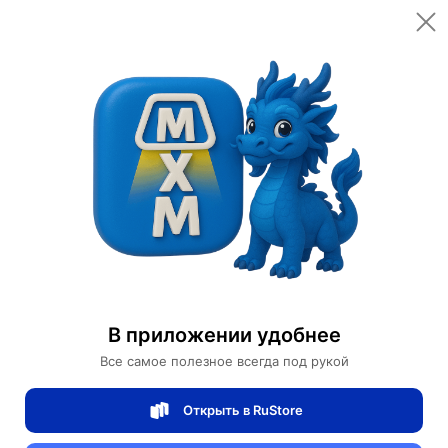
Открыть в приложении
Открыть
Главная
Категории
Спортивные товары
Велоспорт
Велосипеды
Горный Велосипед JAVA
Горный Велосипед JAVA
В приложении удобнее
0 отзывов
0
Все самое полезное всегда под рукой
Магазин Ephdarren
Открыть в RuStore
Артикул:
MXM7858310737