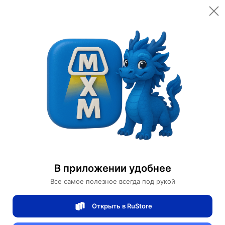
Открыть в приложении
Открыть
Главная
Категории
Спортивные товары
Велоспорт
Велосипеды
Городской велосипед AOKBIKE
Городской велосипед AOKBIKE
В приложении удобнее
0 отзывов
0
Все самое полезное всегда под рукой
Магазин Ephdarren
Открыть в RuStore
Артикул:
MXM6753607343