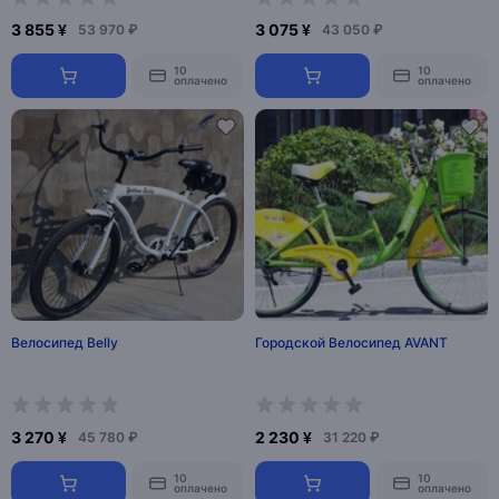
3 855 ¥
3 075 ¥
53 970 ₽
43 050 ₽
10
10
оплачено
оплачено
Велосипед Belly
Городской Велосипед AVANT
3 270 ¥
2 230 ¥
45 780 ₽
31 220 ₽
10
10
оплачено
оплачено