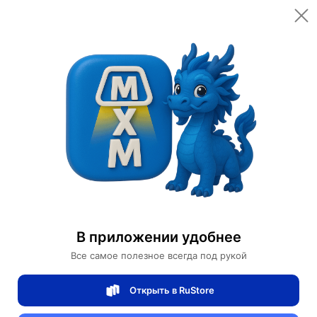
Открыть в приложении
Открыть
Главная
Категории
Спортивные товары
Велоспорт
Велосипеды
Городской Велосипед PIGEON SF
Городской Велосипед PIGEON SF
В приложении удобнее
0 отзывов
0
Все самое полезное всегда под рукой
Магазин Motors Store
Открыть в RuStore
Артикул:
PIGEONSF498