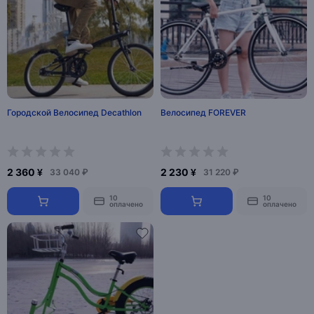
Городской Велосипед Decathlon
Велосипед FOREVER
2 360 ¥
2 230 ¥
33 040 ₽
31 220 ₽
10
10
оплачено
оплачено