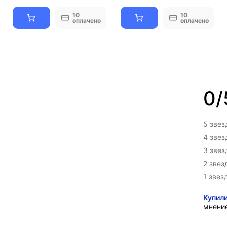
10
10
оплачено
оплачено
0/
5 звез
4 зве
3 зве
2 звез
1 звез
Купил
мнени