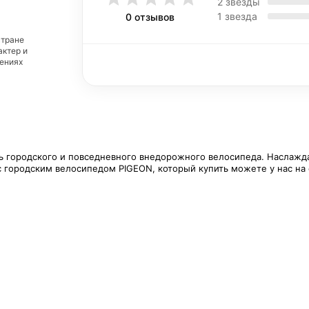
2 звезды
1 звезда
0 отзывов
стране
актер и
дениях
ь городского и повседневного внедорожного велосипеда. Наслажд
с городским велосипедом PIGEON, который купить можете у нас на 