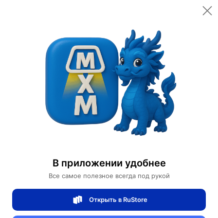
Открыть в приложении
Открыть
Главная
Категории
Спортивные товары
Велоспорт
Велосипеды
Городской Велосипед QUISKI
Городской Велосипед QUISKI
В приложении удобнее
0 отзывов
0
Все самое полезное всегда под рукой
Магазин Motors Store
Открыть в RuStore
Артикул:
QUISKI-8887