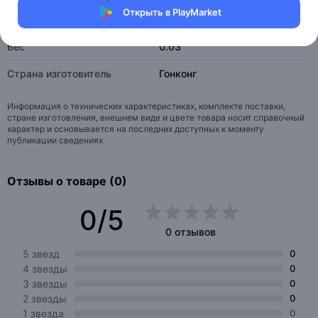
Открыть в PlayMarket
Тип
USB 2.0
Вес
0.03
Страна изготовитель
Гонконг
Информация о технических характеристиках, комплекте поставки,
стране изготовления, внешнем виде и цвете товара носит справочный
характер и основывается на последних доступных к моменту
публикации сведениях
Отзывы о товаре (0)
0/5
0 отзывов
5 звезд
0
4 звезды
0
3 звезды
0
2 звезды
0
1 звезда
0