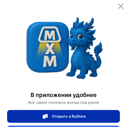
Безопасная оплата онлайн
Part electron
Запчасти для электроники
Start conversation
Проверенный
продавец
0/5
рейтинг товаров
100%
доставок вовремя
В приложении удобнее
Характеристики
Все самое полезное всегда под рукой
Длина кабеля
0.3 метра
Открыть в RuStore
OD
4.5 мм