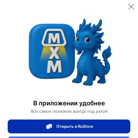
Открыть в приложении
Открыть
Главная
Категории
Цифровая электроника
Сетевое оборудование
Маршрутизаторы, коммутаторы
Коммутатор Brocade FCX 648 Ethernet
Коммутатор Brocade FCX 648 Ethernet
В приложении удобнее
Все самое полезное всегда под рукой
0 отзывов
0
Открыть в RuStore
Магазин Help Dell/HP