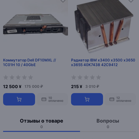
Коммутатор Dell DF10MXL //
Радиатор IBM x3400 x3500 x3650
1C01H 10 / 40GbE
x3655 40K7438 42C9412
12 500 ¥
215 ¥
175 000 ₽
3 010 ₽
10
12
оплачено
оплачено
Отзывы о товаре
Вопросы
0
0