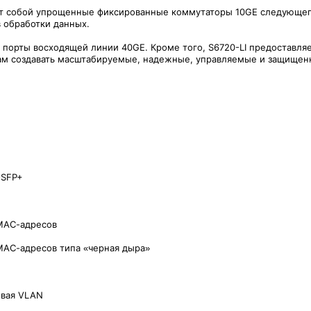
ют собой упрощенные фиксированные коммутаторы 10GE следующего
в обработки данных.
и порты восходящей линии 40GE. Кроме того, S6720-LI предоставля
кам создавать масштабируемые, надежные, управляемые и защищенн
QSFP+
 МАС-адресов
МАС-адресов типа «черная дыра»
вая VLAN