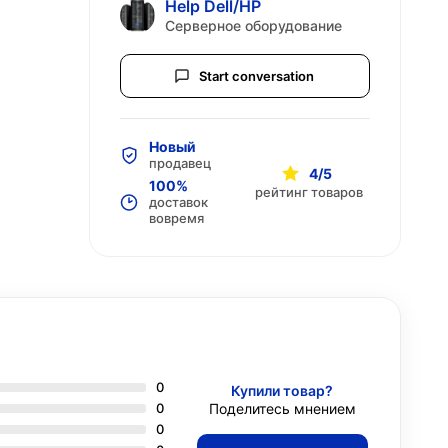
Help Dell/HP
Серверное оборудование
Start conversation
Новый
продавец
4/5
100%
рейтинг товаров
доставок
вовремя
0
Купили товар?
0
Поделитесь мнением
0