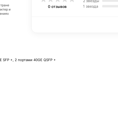
2 звезды
стране
1 звезда
0 отзывов
актер и
дениях
E SFP +, 2 портами 40GE QSFP +