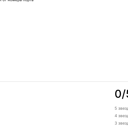
0/
5 звез
4 зве
3 зве