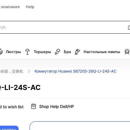
к компания
Help
Люстры
Торшеры
Бра
Настольные лампы
路由器，交换机
Коммутатор Huawei S6720S-26Q-LI-24S-AC
-LI-24S-AC
Shop Help Dell/HP
 to wish list
у скидку