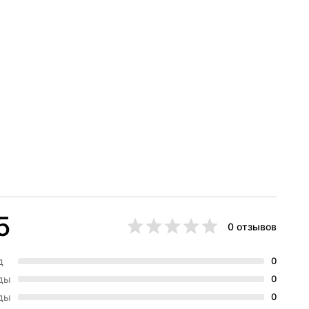
5
0 отзывов
д
0
зды
0
зды
0