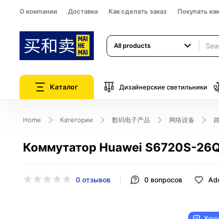
О компании
Доставка
Как сделать заказ
Покупать ка
All products
Каталог
Дизайнерские светильники
Home
Категории
数码电子产品
网络设备
Коммутатор Huawei S6720S-26Q
0 отзывов
0
вопросов
Add
Хоч