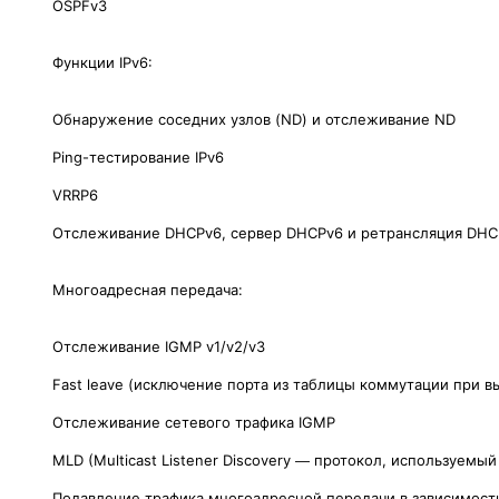
OSPFv3
Функции IPv6:
Обнаружение соседних узлов (ND) и отслеживание ND
Ping-тестирование IPv6
VRRP6
Отслеживание DHCPv6, сервер DHCPv6 и ретрансляция DHC
Многоадресная передача:
Отслеживание IGMP v1/v2/v3
Fast leave (исключение порта из таблицы коммутации при в
Отслеживание сетевого трафика IGMP
MLD (Multicast Listener Discovery — протокол, используем
Подавление трафика многоадресной передачи в зависимост