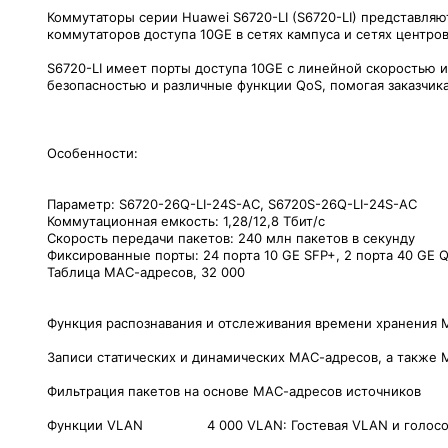
Коммутаторы серии Huawei S6720-LI (S6720-LI) представля
коммутаторов доступа 10GE в сетях кампуса и сетях центро
S6720-LI имеет порты доступа 10GE с линейной скоростью 
безопасностью и различные функции QoS, помогая заказчи
Особенности:
Параметр: S6720-26Q-LI-24S-AC, S6720S-26Q-LI-24S-AC
Коммутационная емкость: 1,28/12,8 Тбит/с
Скорость передачи пакетов: 240 млн пакетов в секунду
Фиксированные порты: 24 порта 10 GE SFP+, 2 порта 40 GE 
Таблица МАС-адресов, 32 000
Функция распознавания и отслеживания времени хранения
Записи статических и динамических МАС-адресов, а также 
Фильтрация пакетов на основе МАС-адресов источников
Функции VLAN 4 000 VLAN: Гостевая VLAN и голосо