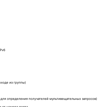
Pv6
ыходе из группы)
ый для определения получателей мультивещательных запросов)
и от номера порта