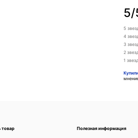
5/
5 звез
4 зве
3 зве
2 звез
1 звез
Купил
мнени
ь товар
Полезная информация