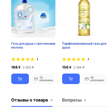
Гель для душа с протеинами
Парфюмированный гель для
молока
душа
1
1
168 ¥
156 ¥
2 352 ₽
2 184 ₽
15
19
оплачено
оплачено
Отзывы о товаре
Вопросы
0
0