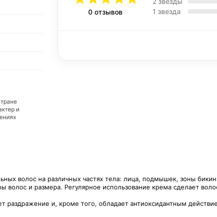
2 звезды
1 звезда
0 отзывов
стране
актер и
дениях
ых волос на различных частях тела: лица, подмышек, зоны бикини,
уры волос и размера. Регулярное использование крема сделает вол
мет раздражение и, кроме того, обладает антиоксидантным действи