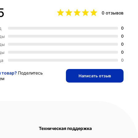
5
0 отзывов
д
0
зды
0
зды
0
ды
0
да
0
и товар?
Поделитесь
Написать отзыв
ем
Техническая поддержка