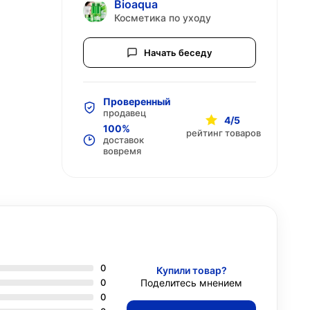
Bioaqua
Косметика по уходу
Начать беседу
Проверенный
продавец
4/5
100%
рейтинг товаров
доставок
вовремя
0
Купили товар?
0
Поделитесь мнением
0