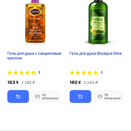
Гель для душа с сандаловым
Гель для душа Bioaqua Olive
маслом
1
1
163 ¥
160 ¥
2 282 ₽
2 240 ₽
16
19
оплачено
оплачено