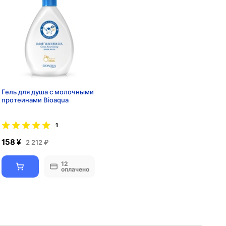
​Гель для душа с молочными
протеинами Bioaqua
1
158 ¥
2 212 ₽
12
оплачено