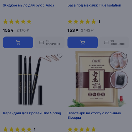
Жидкое мыло для рук с Алоэ
База под макияж True Isolation
1
155 ¥
153 ¥
2 170 ₽
2 142 ₽
19
13
оплачено
оплачено
Карандаш для бровей One Spring
Пластыри на стопу с полынью
Bioaqua
1