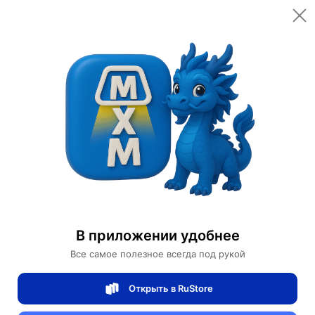
Открыть в приложении
Открыть
Главная
Категории
Товары для красоты
Декоративная косметика
Лак для ногтей Colorful Nail Polish
Лак для ногтей Colorful Nail Polish
В приложении удобнее
Все самое полезное всегда под рукой
1 отзывов
0
Открыть в RuStore
Магазин Bioaqua