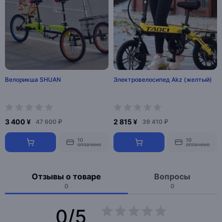
Велорикша SHUAN
Электровелосипед Akz (желтый)
3 400 ¥
2 815 ¥
47 600 ₽
39 410 ₽
10
10
оплачено
оплачено
Отзывы о товаре
Вопросы
0
0
0/5