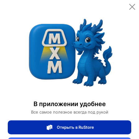
Открыть в приложении
Открыть
Главная
Категории
Спортивные товары
Велоспорт
Велосипеды
Ледовый Велосипед Practicing
Ледовый Велосипед Practicing
В приложении удобнее
0 отзывов
0
Все самое полезное всегда под рукой
Магазин Motors Store
Открыть в RuStore
Артикул:
Practicing1342