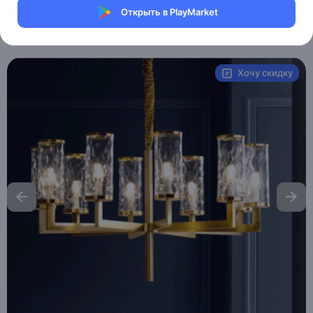
Магазин Ephdarren
Открыть в PlayMarket
Артикул:
MXM7086954691
Хочу скидку