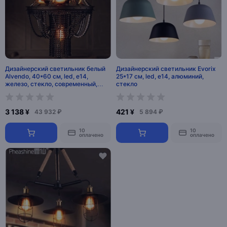
Дизайнерский светильник белый
Дизайнерский светильник Evorix
Alvendo, 40*60 см, led, e14,
25*17 см, led, e14, алюминий,
железо, стекло, современный,
стекло
белый
3 138 ¥
421 ¥
43 932 ₽
5 894 ₽
10
10
оплачено
оплачено