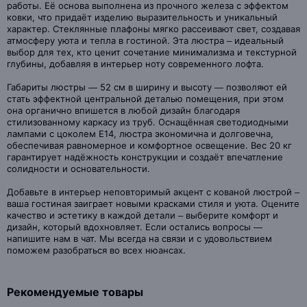
работы. Её основа выполнена из прочного железа с эффектом
ковки, что придаёт изделию выразительность и уникальный
характер. Стеклянные плафоны мягко рассеивают свет, создавая
атмосферу уюта и тепла в гостиной. Эта люстра – идеальный
выбор для тех, кто ценит сочетание минимализма и текстурной
глубины, добавляя в интерьер ноту современного лофта.
Габариты люстры — 52 см в ширину и высоту — позволяют ей
стать эффектной центральной деталью помещения, при этом
она органично впишется в любой дизайн благодаря
стилизованному каркасу из труб. Оснащённая светодиодными
лампами с цоколем E14, люстра экономична и долговечна,
обеспечивая равномерное и комфортное освещение. Вес 20 кг
гарантирует надёжность конструкции и создаёт впечатление
солидности и основательности.
Добавьте в интерьер неповторимый акцент с кованой люстрой –
ваша гостиная заиграет новыми красками стиля и уюта. Оцените
качество и эстетику в каждой детали – выберите комфорт и
дизайн, который вдохновляет. Если остались вопросы —
напишите нам в чат. Мы всегда на связи и с удовольствием
поможем разобраться во всех нюансах.
Рекомендуемые товары