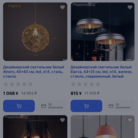
Дизайнерский светильник белый
Дизайнерский светильник белый
Alnoro, 40*40 см, led, e14, сталь,
Elarva, 44*25 см, led, e14, железо,
стекло
стекло, современный, белый
1 068 ¥
815 ¥
14 952 ₽
11 410 ₽
10
10
оплачено
оплачено