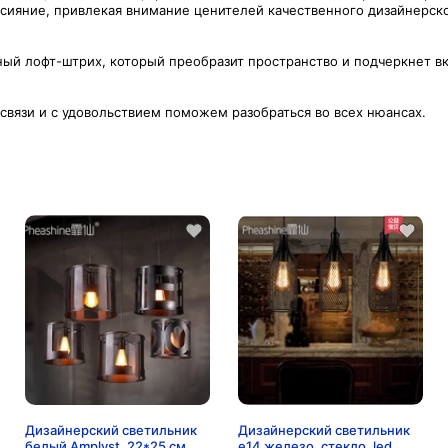
ияние, привлекая внимание ценителей качественного дизайнерско
й лофт-штрих, который преобразит пространство и подчеркнет вку
 связи и с удовольствием поможем разобраться во всех нюансах.
Дизайнерский светильник
Дизайнерский светильник
белый Amplyst, 22*25 см,
e14 железо, стекло, led,