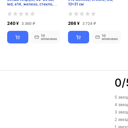
led, e14, железо, стекло,
10*31 см
современный, белый
240 ¥
266 ¥
3 360 ₽
3 724 ₽
10
10
оплачено
оплачено
0/
5 звез
4 зве
3 зве
2 звез
1 звез