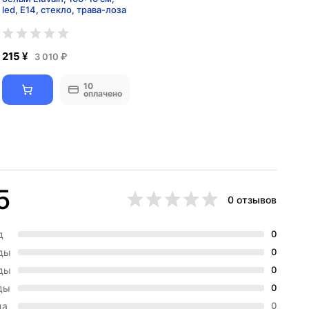
led, E14, стекло, трава-лоза
215 ¥
3 010 ₽
10
оплачено
5
0 отзывов
д
0
зды
0
зды
0
ды
0
да
0