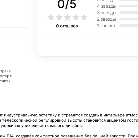
0/5
4 звезды
3 звезды
2 звезды
1 звезда
0 отзывов
стране
актер и
дениях
ит индустриальную эстетику и стремится создать в интерьере атмо
и телескопической регулировкой высоты становится акцентом гости
дчеркивая уникальность вашего дизайна.
лем E14, создавая комфортное освещение без лишней яркости. Про