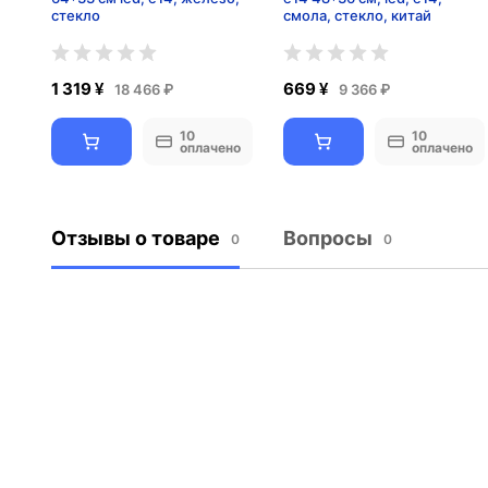
стекло
смола, стекло, китай
1 319 ¥
669 ¥
18 466 ₽
9 366 ₽
10
10
оплачено
оплачено
Отзывы о товаре
Вопросы
0
0