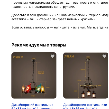
прочными материалами обещает долговечность и стильное с
надежность и солидность конструкции.
Добавьте в ваш домашний или коммерческий интерьер модны
эстетики – ваш интерьер заиграет новыми красками.
Если остались вопросы — напишите нам в чат. Мы всегда на
Рекомендуемые товары
Дизайнерский светильник
Дизайнерские светильники
64*33 см led, e14, железо,
e14 48*36 см, led, e14,