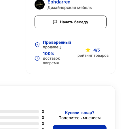
Ephdarren
Дизайнерская мебель
Начать беседу
Проверенный
продавец
4/5
100%
рейтинг товаров
доставок
вовремя
0
Купили товар?
0
Поделитесь мнением
0