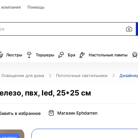
к компания
Помощь
Люстры
Торшеры
Бра
Настольные лампы
Освещение для дома
Потолочные светильники
Дизайнер
езо, пвх, led, 25*25 см
Магазин Ephdarren
бавить в избранное
у скидку