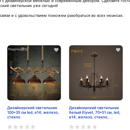
я с дизайнерской мебелью и современным декором. Сделайте гост
рский светильник уже сегодня!
 связи и с удовольствием поможем разобраться во всех нюансах.
Дизайнерский светильник
Дизайнерский светильник
100*35 см led, e14, железо,
белый Elyvet, 70*51 см, led,
стекло
e14, железо, стекло,
современный, белый