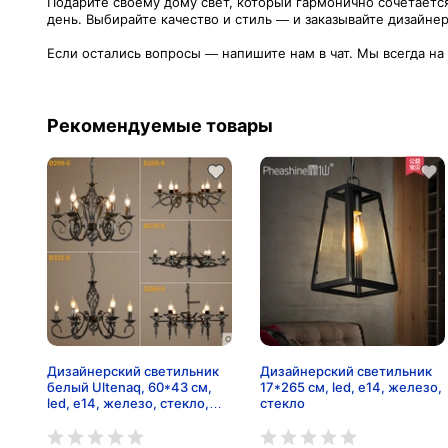
Подарите своему дому свет, который гармонично сочетаетс
день. Выбирайте качество и стиль — и заказывайте дизайне
Если остались вопросы — напишите нам в чат. Мы всегда на
Рекомендуемые товары
Дизайнерский светильник
Дизайнерский светильник
белый Ultenaq, 60*43 см,
17*265 см, led, e14, железо,
led, e14, железо, стекло,
стекло
современный, белый