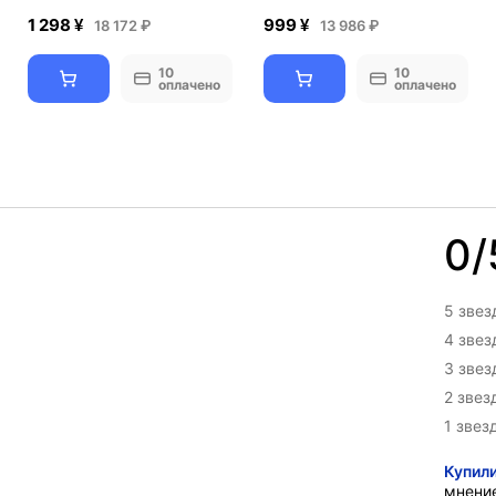
1 298 ¥
999 ¥
18 172 ₽
13 986 ₽
10
10
оплачено
оплачено
0/
5 звез
4 зве
3 зве
2 звез
1 звез
Купил
мнени