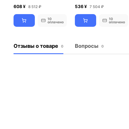
608 ¥
536 ¥
8 512 ₽
7 504 ₽
10
10
оплачено
оплачено
Отзывы о товаре
Вопросы
0
0