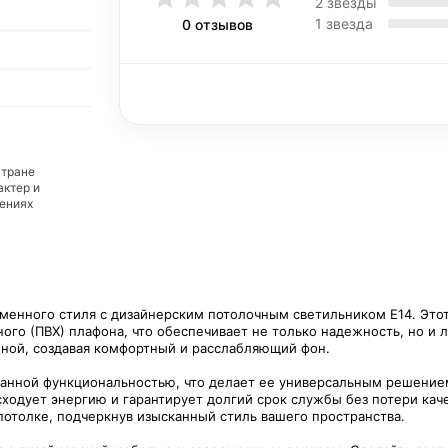
2 звезды
1 звезда
0 отзывов
стране
актер и
дениях
еменного стиля с дизайнерским потолочным светильником E14. Это
ого (ПВХ) плафона, что обеспечивает не только надежность, но и л
иной, создавая комфортный и расслабляющий фон.
нной функциональностью, что делает ее универсальным решение
ходует энергию и гарантирует долгий срок службы без потери кач
 потолке, подчеркнув изысканный стиль вашего пространства.