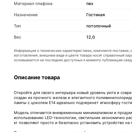
Материал плафона
пвх
Назначение
Гостиная
Тип
потолочный
Вес
12,0
Информация о технических характеристиках, комплекте поставки, 
изготовления, внешнем виде и цвете товара носит справочный хар
основывается на последних доступных к моменту публикации све
Описание товара
Откройте для своего интерьера новый уровень уюта и совр
создан из прочного железа и элегантного поливинилхлоридн
лампы с цоколем E14 идеально подчеркнет атмосферу гост
Модель отличается вневременным минимализмом и продума
использованию LED-технологии, светильник экономично рас
кг позволяют просто и безопасно установить устройство на