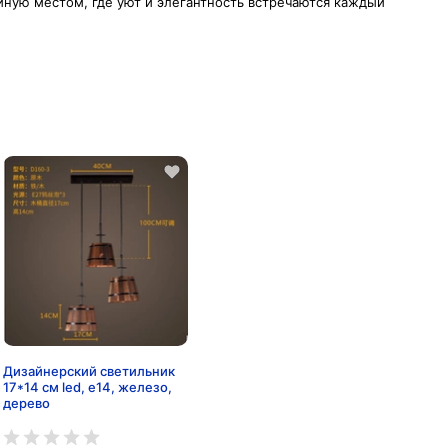
иную местом, где уют и элегантность встречаются каждый
Дизайнерский светильник
17*14 см led, e14, железо,
дерево