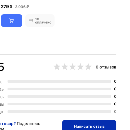
279 ¥
3 906 ₽
10
оплачено
5
0 отзывов
д
0
зды
0
зды
0
ды
0
да
0
и товар?
Поделитесь
Написать отзыв
ем