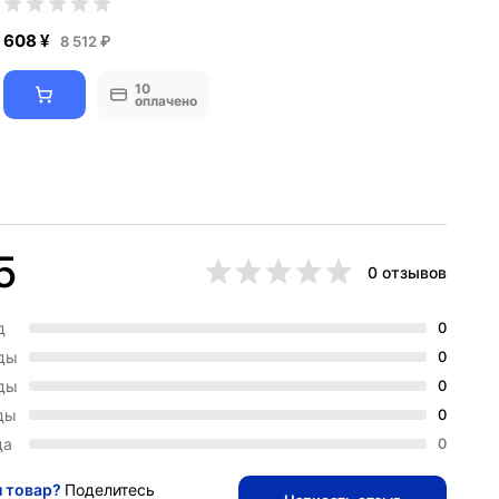
608 ¥
8 512 ₽
10
оплачено
5
0 отзывов
д
0
зды
0
зды
0
ды
0
да
0
и товар?
Поделитесь