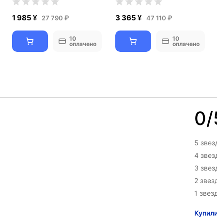
1 985 ¥
3 365 ¥
27 790 ₽
47 110 ₽
10
10
оплачено
оплачено
0/
5 звез
4 зве
3 зве
2 звез
1 звез
Купил