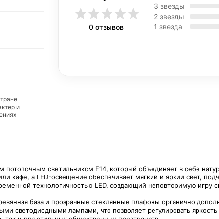
3 звезды
2 звезды
1 звезда
0 отзывов
стране
актер и
дениях
м потолочным светильником E14, который объединяет в себе натур
или кафе, а LED-освещение обеспечивает мягкий и яркий свет, по
ременной технологичностью LED, создающий неповторимую игру св
евянная база и прозрачные стеклянные плафоны органично дополня
ыми светодиодными лампами, что позволяет регулировать яркость 
, так и для стильных общественных пространств.