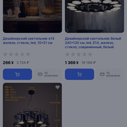
Дизайнерский светильник e14
Дизайнерский светильник белый
железо, стекло, led, 10*31 см
240*120 см, led, E14, железо,
стекло, современный, белый
266 ¥
1 369 ¥
3 724 ₽
19 166 ₽
10
10
оплачено
оплачено