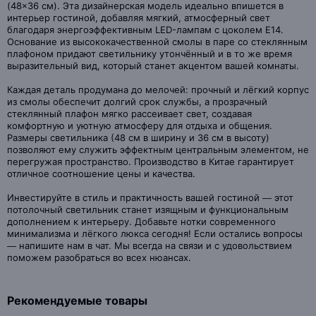
(48×36 см). Эта дизайнерская модель идеально впишется в
интерьер гостиной, добавляя мягкий, атмосферный свет
благодаря энергоэффективным LED-лампам с цоколем E14.
Основание из высококачественной смолы в паре со стеклянным
плафоном придают светильнику утончённый и в то же время
выразительный вид, который станет акцентом вашей комнаты.
Каждая деталь продумана до мелочей: прочный и лёгкий корпус
из смолы обеспечит долгий срок службы, а прозрачный
стеклянный плафон мягко рассеивает свет, создавая
комфортную и уютную атмосферу для отдыха и общения.
Размеры светильника (48 см в ширину и 36 см в высоту)
позволяют ему служить эффектным центральным элементом, не
перегружая пространство. Производство в Китае гарантирует
отличное соотношение цены и качества.
Инвестируйте в стиль и практичность вашей гостиной — этот
потолочный светильник станет изящным и функциональным
дополнением к интерьеру. Добавьте нотки современного
минимализма и лёгкого люкса сегодня! Если остались вопросы
— напишите нам в чат. Мы всегда на связи и с удовольствием
поможем разобраться во всех нюансах.
Рекомендуемые товары