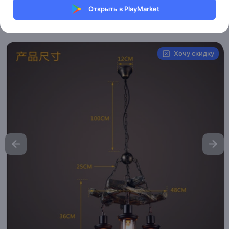
Магазин Ephdarren
Открыть в PlayMarket
Артикул:
MXM0851622812
Хочу скидку