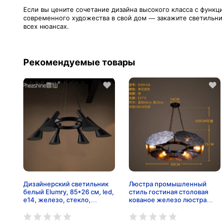
Если вы цените сочетание дизайна высокого класса с функ
современного художества в свой дом — закажите светильник
всех нюансах.
Рекомендуемые товары
Дизайнерский светильник
Люстра промышленный
белый Elumry, 85*26 см, led,
стиль гостиная столовая
e14, железо, стекло,
кованое железо люстра
современный, белый
ретро ностальгическое
кибер кафе бейс зал