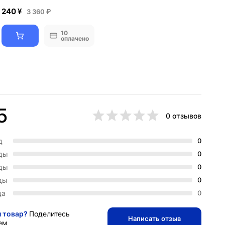
240 ¥
3 360 ₽
10
оплачено
5
0 отзывов
д
0
зды
0
зды
0
ды
0
да
0
и товар?
Поделитесь
Написать отзыв
ем