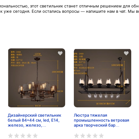
циональностью, этот светильник станет отличным решением для обн
 уже сегодня. Если остались вопросы — напишите нам в чат. Мы вс
Дизайнерский светильник
Люстра тяжелая
белый 84*44 см, led, E14,
промышленность ветровая
железо, железо,
арка творческий бар
современный, белый
винный шкаф люстра
американский ретро