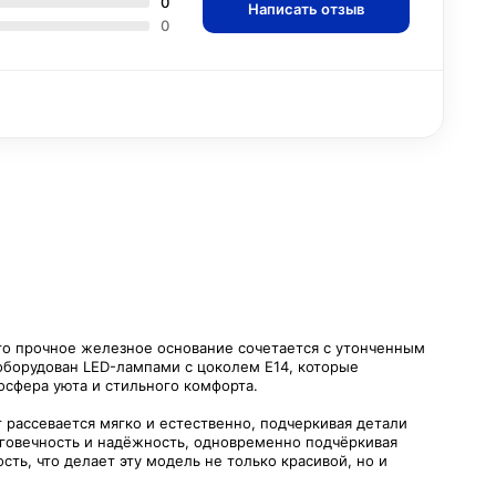
0
Написать отзыв
0
го прочное железное основание сочетается с утонченным
оборудован LED-лампами с цоколем E14, которые
осфера уюта и стильного комфорта.
 рассевается мягко и естественно, подчеркивая детали
олговечность и надёжность, одновременно подчёркивая
ть, что делает эту модель не только красивой, но и