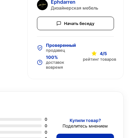
Ephdarren
Дизайнерская мебель
Начать беседу
Проверенный
продавец
4/5
100%
рейтинг товаров
доставок
вовремя
0
Купили товар?
0
Поделитесь мнением
0