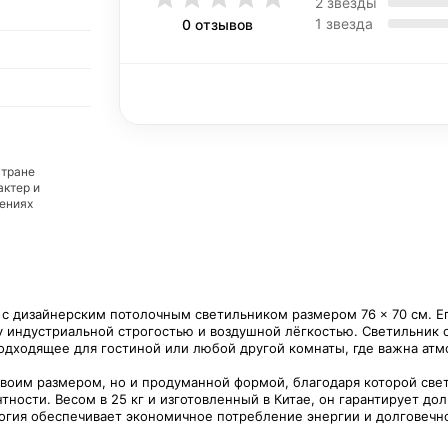
2 звезды
1 звезда
0 отзывов
стране
актер и
дениях
 с дизайнерским потолочным светильником размером 76 × 70 см. Е
 индустриальной строгостью и воздушной лёгкостью. Светильник 
дходящее для гостиной или любой другой комнаты, где важна атм
своим размером, но и продуманной формой, благодаря которой свет
тности. Весом в 25 кг и изготовленный в Китае, он гарантирует д
гия обеспечивает экономичное потребление энергии и долговечнос