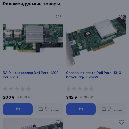
Рекомендуемые товары
RAID-контроллер Dell Perc H200
Серверная плата Dell Perc H310
Pci-e 2.0
PowerEdge HV52W
200 ¥
342 ¥
2 800 ₽
4 788 ₽
10
11
оплачено
оплачено