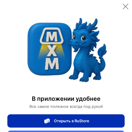
Открыть в приложении
Открыть
Главная
Категории
Цифровая электроника
Компьютеры и комплектующие
LSI SAS 9201-16e SAS HBA Ref
LSI SAS 9201-16e SAS HBA Ref
В приложении удобнее
Все самое полезное всегда под рукой
0 отзывов
0
Открыть в RuStore
Магазин Help Dell/HP