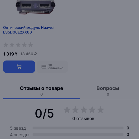
Оптический модуль Huawei
LS5D00E2XX00
1 319 ¥
18 466 ₽
10
оплачено
Отзывы о товаре
Вопросы
0
0
0/5
0 отзывов
5 звезд
0
4 звезды
0