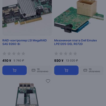
RAID-контроллер LSI MegaRAID
Мезонинная плата Dell Emulex
SAS 9260-8i
LPE1205-DEL R072D
410 ¥
930 ¥
5 740 ₽
13 020 ₽
18
10
оплачено
оплачено