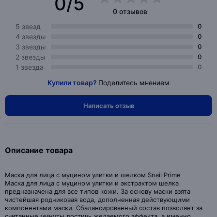
0/5
0 отзывов
5 звезд
0
4 звезды
0
3 звезды
0
2 звезды
0
1 звезда
0
Купили товар?
Поделитесь мнением
Написать отзыв
Описание товара
Маска для лица с муцином улитки и шелком Snail Prime
Маска для лица с муцином улитки и экстрактом шелка
предназначена для все типов кожи. За основу маски взята
чистейшая родниковая вода, дополненная действующими
компонентами маски. Сбалансированный состав позволяет за
считанные минуты достичь желаемого эффекта, а именно