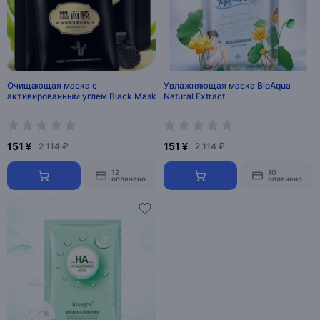
Очищающая маска с
Увлажняющая маска BioAqua
активированным углем Black Mask
Natural Extract
151 ¥
151 ¥
2 114 ₽
2 114 ₽
12
10
оплачено
оплачено