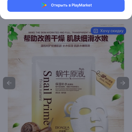
Магазин Bioaqua
Открыть в PlayMarket
Артикул:
BQY4038
Хочу скидку