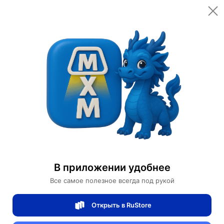
Открыть в приложении
Открыть
Главная
Категории
Товары для красоты
Маски для лица
Маска для лица с муцином улитки и шелком Snail Prime
Маска для лица с муцином улитки и
В приложении удобнее
шелком Snail Prime
Все самое полезное всегда под рукой
Открыть в RuStore
0 отзывов
0