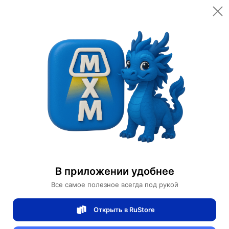
Bioaqua
Косметика по уходу
Start conversation
Проверенный
продавец
4/5
рейтинг товаров
100%
доставок вовремя
Характеристики
В приложении удобнее
Торговая марка
Bioaqua
Все самое полезное всегда под рукой
Содержит
салициловую кислоту
Открыть в RuStore
Эффект
очищение, увлажнение,