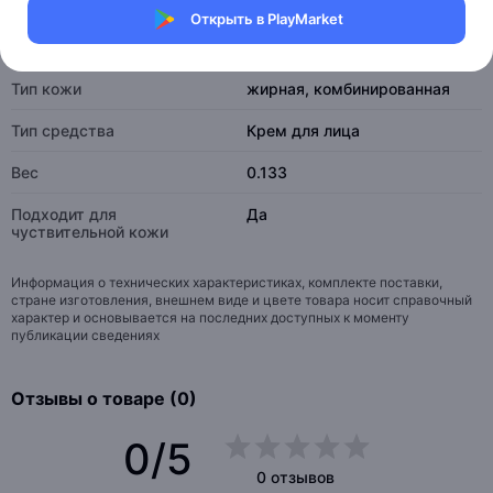
эффект матовой кожи
Открыть в PlayMarket
Страна изготовитель
Гонконг
Тип кожи
жирная, комбинированная
Тип средства
Крем для лица
Вес
0.133
Подходит для
Да
чуствительной кожи
Информация о технических характеристиках, комплекте поставки,
стране изготовления, внешнем виде и цвете товара носит справочный
характер и основывается на последних доступных к моменту
публикации сведениях
Отзывы о товаре (0)
0/5
0 отзывов