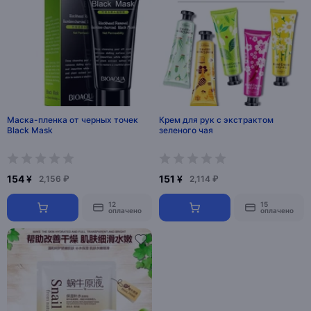
Маска-пленка от черных точек
Крем для рук с экстрактом
Black Mask
зеленого чая
154 ¥
151 ¥
2,156 ₽
2,114 ₽
12
15
оплачено
оплачено