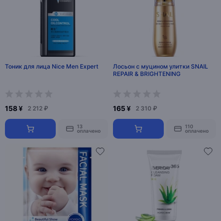
Тоник для лица Nice Men Expert
Лосьон с муцином улитки SNAIL
REPAIR & BRIGHTENING
158 ¥
165 ¥
2 212 ₽
2 310 ₽
13
110
оплачено
оплачено