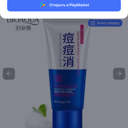
Открыть в PlayMarket
Артикул:
BQY7633
Хочу скидку