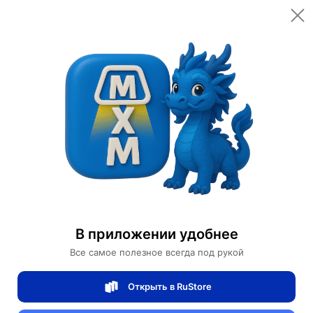
Открыть в приложении
Открыть
Главная
Категории
Товары для красоты
Средства для очищения лица
Пенка
Очищающая пенка для лица Anti-Acne
Очищающая пенка для лица Anti-Acne
В приложении удобнее
Все самое полезное всегда под рукой
0 отзывов
0
Открыть в RuStore
Магазин Bioaqua