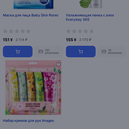
Маска для лица Baby Skin Rorec
Увлажняющая пенка с алоэ
Everyday 365
151 ¥
155 ¥
2 114 ₽
2 170 ₽
151
10
оплачено
оплачено
Набор кремов для рук Images