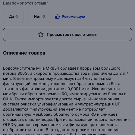
Вам помог этот отзыв?
Да
0
Нет
0
Рекомендую
Просмотреть все отзывы
Описание товара
Водоочиститель Mijia MR834 обладает прорывом большого
потока 800G, а скорость производства воды увеличена до 2 л /
мин. В нем по-прежнему используется 4-ступенчатый
фильтрующий элемент, технология обратного осмоса Ro, а
точность фильтрации достигает 0,0001 мкм. Используются
мембраны обратного осмоса RO, импортируемые из Европы и
США. Также импортируется другое сырье. Инновационная
система очистки ультрафильтрации и ультрафильтрация UF
добавляются Фильтрующий элемент не потребляет
оригинальную мембрану обратного осмоса RO и снижает
стоимость очистки воды. При использовании нового поколения
OLED-дисплеев время промывки фильтрующего элемента
отображается точно. В стандартном режиме соотношение
чистых сточных вод составляет 1,5: 1, а динамическая