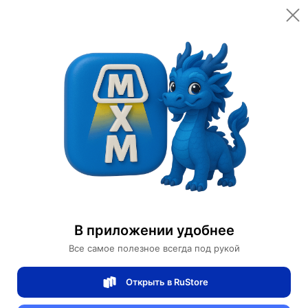
Открыть в приложении
Открыть
Главная
Категории
Бытовая техника
Водоочистители
Очиститель воды Xiaomi Water Purifier S1 800G
Очиститель воды Xiaomi Water Purifier S1
В приложении удобнее
800G
Все самое полезное всегда под рукой
Открыть в RuStore
1 отзывов
0