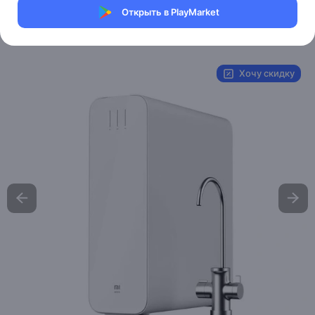
Магазин Xiaomi
Открыть в PlayMarket
Артикул:
S1-800G
Хочу скидку