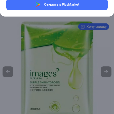
Магазин Bioaqua
Открыть в PlayMarket
Артикул:
XXM6062
Хочу скидку