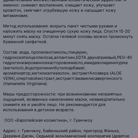
именно: снимает воспаления, очищает кожу, улучшает
кровоток, смягчает огрубевшую кожу и насыщает кожу
витаминами.
Метод использования: вскрыть пакет чистыми руками и
наложить маску на очищенную сухую кожу лица. Спустя 15-20
минут снять маску. Остатки гелевой основы можно промокнуть
бумажной салфеткой.
Состав: вода, пропиленгликоль,глицерин,
гидроксиэтилцеллюлоза,аллантоин,EDTA двунатриевый,PEG-40
гидрогенизированноекасторовоемасло,имидазолидинилуреа
(метилол),йодопропинилбутилкарбамат,
ароматизатор,метилизотиазолон, экстрактАлоэвера (ALOE
VERA),спиртовойэкстракт,экстрактгамамелисавергинского
(Hamamelis Virginiana).
Меры предосторожности: при возникновении неприятных
ощущений, возванных нанесением маски, незамедлительно
снимите ее и умойте лицо. Не рекомендуется для
использования в детском возрасте.
ООО «Европейская косметика», г. Гуанчжоу
Адрес: г. Гуанчжоу, Байюньский район, пригород Жэньхэ,
Деревня Дасян, Седьмой экономический кооператив (девятое