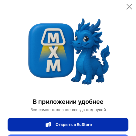
Открыть в приложении
Открыть
Главная
Категории
Товары для красоты
Маски для лица
Освежающая маска с экстрактом Алоэ вера
Освежающая маска с экстрактом Алоэ
В приложении удобнее
вера
Все самое полезное всегда под рукой
Открыть в RuStore
0 отзывов
0