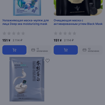
Увлажняющая маска-муляж для
Очищающая маска с
лица Deep sea moisturizing mask
активированным углем Black Mask
151 ¥
151 ¥
2 114 ₽
2 114 ₽
11
12
оплачено
оплачено