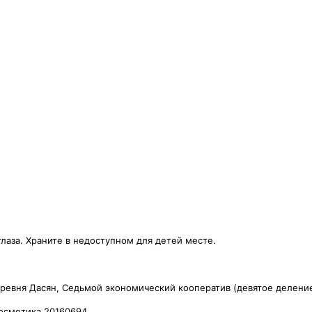
лаза. Храните в недоступном для детей месте.
еревня Дасян, Седьмой экономический кооператив (девятое деление)
косметика 20160694