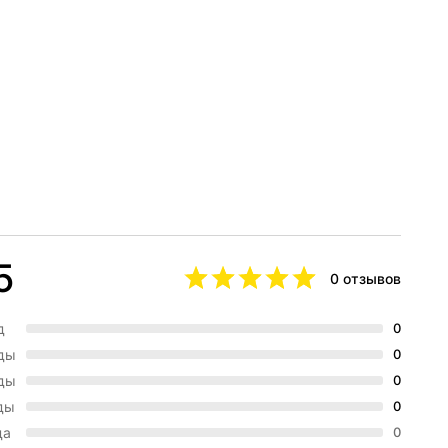
5
0 отзывов
д
0
зды
0
зды
0
ды
0
да
0