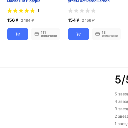
масла Ши Bioaqua
углем ActivatedCarbon
1
156 ¥
154 ¥
2 184 ₽
2 156 ₽
111
13
оплачено
оплачено
5/
5 звез
4 зве
3 зве
2 звез
1 звез