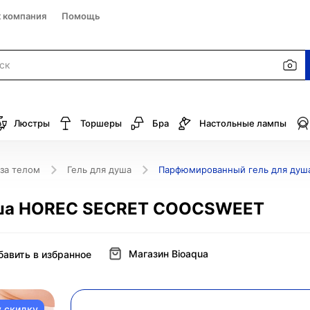
к компания
Помощь
Люстры
Торшеры
Бра
Настольные лампы
 за телом
Гель для душа
Парфюмированный гель для ду
уша HOREC SECRET COOCSWEET
Магазин Bioaqua
бавить в избранное
у скидку