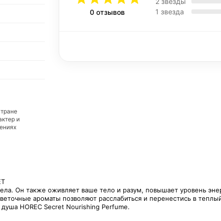
2 звезды
1 звезда
0 отзывов
стране
актер и
дениях
ET
ела. Он также оживляет ваше тело и разум, повышает уровень энер
Цветочные ароматы позволяют расслабиться и перенестись в теплый
душа HOREC Secret Nourishing Perfume.