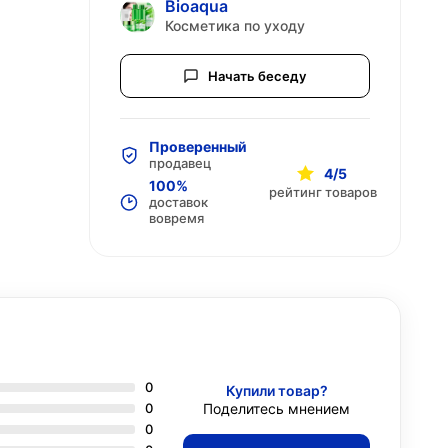
Bioaqua
Косметика по уходу
Начать беседу
Проверенный
продавец
4/5
100%
рейтинг товаров
доставок
вовремя
0
Купили товар?
0
Поделитесь мнением
0